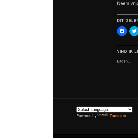
Neem vrijb
DIT DELE
Klik
om
te
delen
op
Faceb
VIND IK 
(Wordt
in
Laden...
een
nieuw
venste
geopen
Powered by
Translate