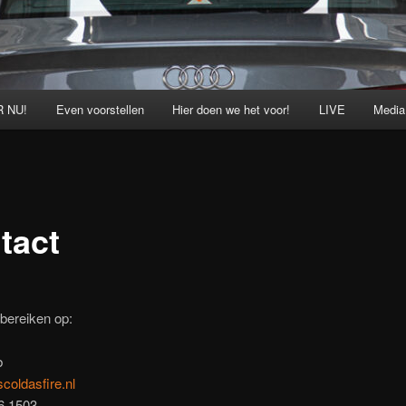
 NU!
Even voorstellen
Hier doen we het voor!
LIVE
Media
tact
 bereiken op:
b
coldasfire.nl
6 1503