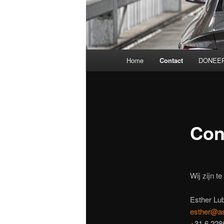
Hoofdmenu
Home
Contact
DONEER
Con
Wij zijn te
Esther Lu
esther@as
+31 6 228