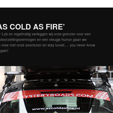
‘AS COLD AS FIRE’
er Lub en regelmatig verleggen wij onze grenzen voor een
is doorzettingsvermogen en een vleugje humor gaan we
es mee met onze avonturen en stay tuned…. you never know
again!