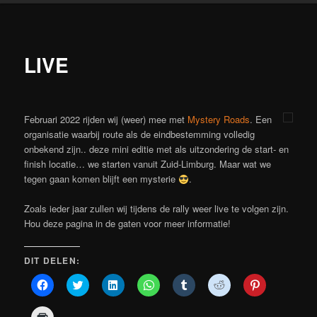
LIVE
Februari 2022 rijden wij (weer) mee met
Mystery Roads
. Een
organisatie waarbij route als de eindbestemming volledig
onbekend zijn.. deze mini editie met als uitzondering de start- en
finish locatie… we starten vanuit Zuid-Limburg. Maar wat we
tegen gaan komen blijft een mysterie
.
Zoals ieder jaar zullen wij tijdens de rally weer live te volgen zijn.
Hou deze pagina in de gaten voor meer informatie!
DIT DELEN:
Klik
Klik
Klik
Klik
Klik
Klik
Klik
om
om
om
om
om
om
om
te
te
op
te
op
te
op
delen
delen
LinkedIn
delen
Tumblr
delen
Pinterest
Klik