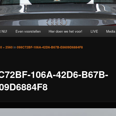
 NU!
Even voorstellen
Hier doen we het voor!
LIVE
Media
0 × 2560
in
098C72BF-106A-42D6-B67B-E6609D6884F8
C72BF-106A-42D6-B67B-
09D6884F8