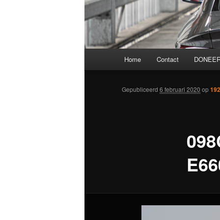
Hoofdmenu
Home
Contact
DONEER
Gepubliceerd
6 februari 2020
op
192
098
E66