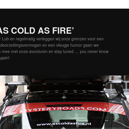
‘AS COLD AS FIRE’
er Lub en regelmatig verleggen wij onze grenzen voor een
is doorzettingsvermogen en een vleugje humor gaan we
es mee met onze avonturen en stay tuned…. you never know
again!