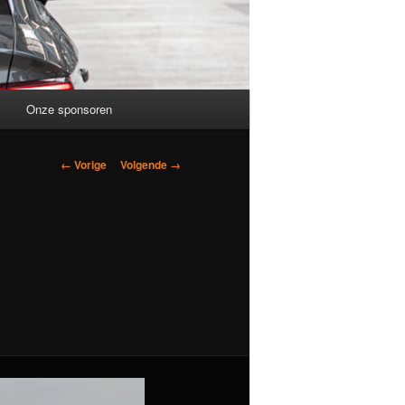
Onze sponsoren
Afbeeldingsnavigatie
← Vorige
Volgende →