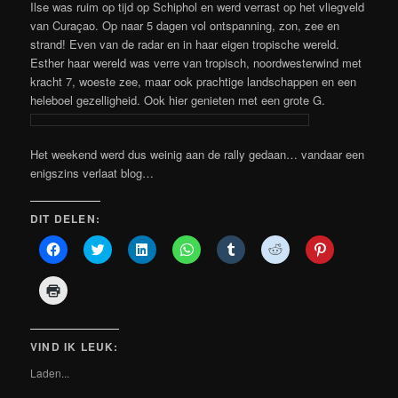
Ilse was ruim op tijd op Schiphol en werd verrast op het vliegveld
van Curaçao. Op naar 5 dagen vol ontspanning, zon, zee en
strand! Even van de radar en in haar eigen tropische wereld.
Esther haar wereld was verre van tropisch, noordwesterwind met
kracht 7, woeste zee, maar ook prachtige landschappen en een
heleboel gezelligheid. Ook hier genieten met een grote G.
Het weekend werd dus weinig aan de rally gedaan… vandaar een
enigszins verlaat blog…
DIT DELEN:
Klik
Klik
Klik
Klik
Klik
Klik
Klik
om
om
om
om
om
om
om
te
te
op
te
op
te
op
delen
delen
LinkedIn
delen
Tumblr
delen
Pinterest
Klik
op
met
te
op
te
met
te
om
Facebook
Twitter
delen
WhatsApp
delen
Reddit
delen
af
(Wordt
(Wordt
(Wordt
(Wordt
(Wordt
(Wordt
(Wordt
te
in
in
in
in
in
in
in
drukken
een
een
een
een
een
een
een
(Wordt
VIND IK LEUK:
nieuw
nieuw
nieuw
nieuw
nieuw
nieuw
nieuw
in
venster
venster
venster
venster
venster
venster
venster
een
Laden...
geopend)
geopend)
geopend)
geopend)
geopend)
geopend)
geopend)
nieuw
venster