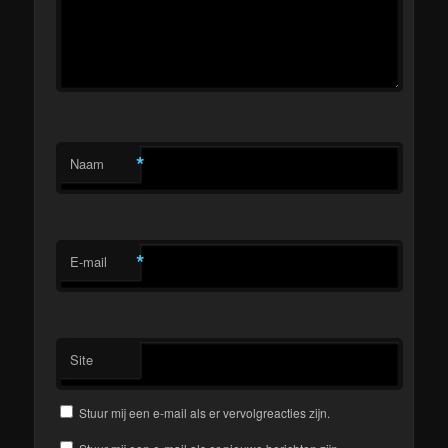
*
Naam
*
E-mail
Site
Stuur mij een e-mail als er vervolgreacties zijn.