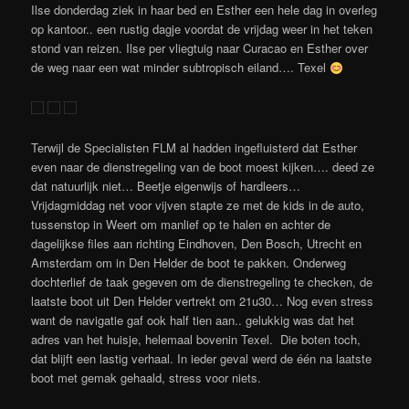
Ilse donderdag ziek in haar bed en Esther een hele dag in overleg
op kantoor.. een rustig dagje voordat de vrijdag weer in het teken
stond van reizen. Ilse per vliegtuig naar Curacao en Esther over
de weg naar een wat minder subtropisch eiland…. Texel
Terwijl de Specialisten FLM al hadden ingefluisterd dat Esther
even naar de dienstregeling van de boot moest kijken…. deed ze
dat natuurlijk niet… Beetje eigenwijs of hardleers…
Vrijdagmiddag net voor vijven stapte ze met de kids in de auto,
tussenstop in Weert om manlief op te halen en achter de
dagelijkse files aan richting Eindhoven, Den Bosch, Utrecht en
Amsterdam om in Den Helder de boot te pakken. Onderweg
dochterlief de taak gegeven om de dienstregeling te checken, de
laatste boot uit Den Helder vertrekt om 21u30… Nog even stress
want de navigatie gaf ook half tien aan.. gelukkig was dat het
adres van het huisje, helemaal bovenin Texel. Die boten toch,
dat blijft een lastig verhaal. In ieder geval werd de één na laatste
boot met gemak gehaald, stress voor niets.