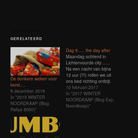
geopend)
GERELATEERD
Dag 9….. the day after
Maandag ochtend in
Lichtenvoorde city……
Na een nacht van bijna
12 uur (!!!) rollen we uit
De donkere weken voor
ons bed richting ontbijt.
kerst….
Verse broodjes, yoghurt,
10 februari 2017
8 december 2018
fruit en een heerlijke
In "2017 WINTER
In "2019 WINTER
cappuccino. De rally van
NOORDKAAP (Blog Exp.
NOORDKAAP (Blog
2017 zit er weer op….
Noordkaap)"
Rallye 8000)"
Wat een prachtig
avontuur, zoveel gezien,
zoveel gedaan!
Allereerst een dikke
mercie aan de…