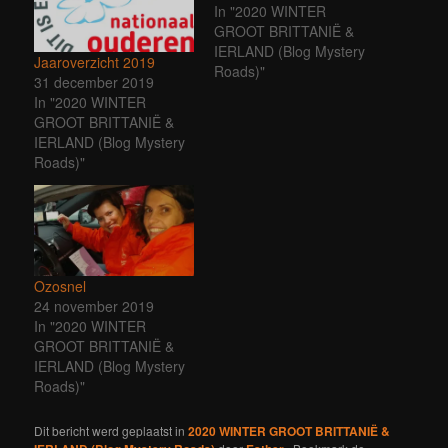
In "2020 WINTER
GROOT BRITTANIË &
IERLAND (Blog Mystery
Jaaroverzicht 2019
Roads)"
31 december 2019
In "2020 WINTER
GROOT BRITTANIË &
IERLAND (Blog Mystery
Roads)"
Ozosnel
24 november 2019
In "2020 WINTER
GROOT BRITTANIË &
IERLAND (Blog Mystery
Roads)"
Dit bericht werd geplaatst in
2020 WINTER GROOT BRITTANIË &