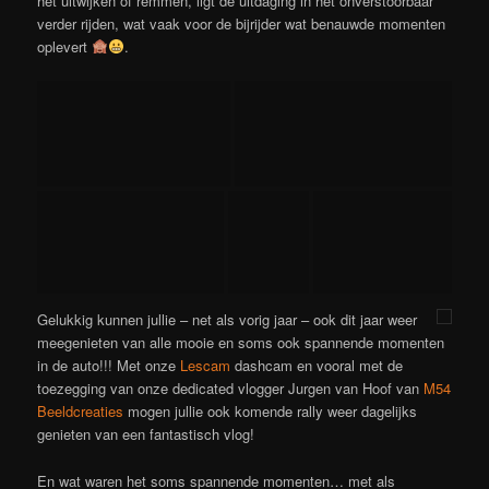
het uitwijken of remmen, ligt de uitdaging in het onverstoorbaar
verder rijden, wat vaak voor de bijrijder wat benauwde momenten
oplevert
.
Gelukkig kunnen jullie – net als vorig jaar – ook dit jaar weer
meegenieten van alle mooie en soms ook spannende momenten
in de auto!!! Met onze
Lescam
dashcam en vooral met de
toezegging van onze dedicated vlogger Jurgen van Hoof van
M54
Beeldcreaties
mogen jullie ook komende rally weer dagelijks
genieten van een fantastisch vlog!
En wat waren het soms spannende momenten… met als