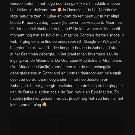
weerberichten in het hoge noorden ga kijken. Inmiddels sneeuwt
het lekker bij de Kerstman
in Rovaniemi, is het Noorderlicht
regelmatig te zien in Lulea en komt de temperatuur in het altijd
koude Kiruna overdag nauwelijks boven het vriespunt. Maar hoe
zit dat nou in Schotland en Ierland? De kustwegen zullen op dit
moment nog niet zo koud zijn, maar de Schotse ‘bergen’ mogelijk
wel. Ik ging eens online op onderzoek uit. Google en Wikipedia
brachten het antwoord… De hoogste bergen in Schotland staan
in het Grampian gebergte, in het graafschap Inverness aan de
ingang van de Glenmore. De Grampian Mountains of Grampians
(Am Monadh in Gaelic) vormen één van de drie belangrijke
gebergteketens in Schotland en vormen daardoor een belangrijk
deel van de Schotse hooglanden in het noordoosten van
Schotland. In het gebergte bevinden zich de hoogste bergtoppen
van de Britse eilanden zoals de Ben Nevis en Ben Macdui. Zo…
hadden jullie niet gedacht hè, dat je ook nog wat zou leren bij het
lezen van dit blog
.