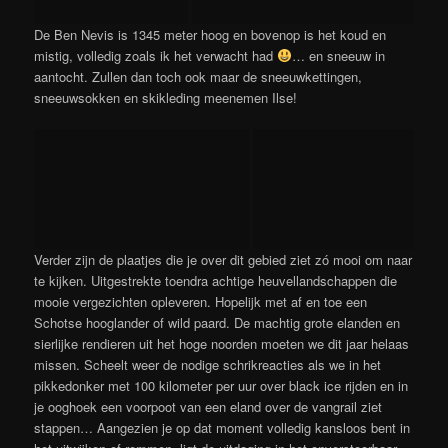
De Ben Nevis is 1345 meter hoog en bovenop is het koud en
mistig, volledig zoals ik het verwacht had
… en sneeuw in
aantocht. Zullen dan toch ook maar de sneeuwkettingen,
sneeuwsokken en skikleding meenemen Ilse!
Verder zijn de plaatjes die je over dit gebied ziet zó mooi om naar
te kijken. Uitgestrekte toendra achtige heuvellandschappen die
mooie vergezichten opleveren. Hopelijk met af en toe een
Schotse hooglander of wild paard. De machtig grote elanden en
sierlijke rendieren uit het hoge noorden moeten we dit jaar helaas
missen. Scheelt weer de nodige schrikreacties als we in het
pikkedonker met 100 kilometer per uur over black ice rijden en in
je ooghoek een voorpoot van een eland over de vangrail ziet
stappen… Aangezien je op dat moment volledig kansloos bent in