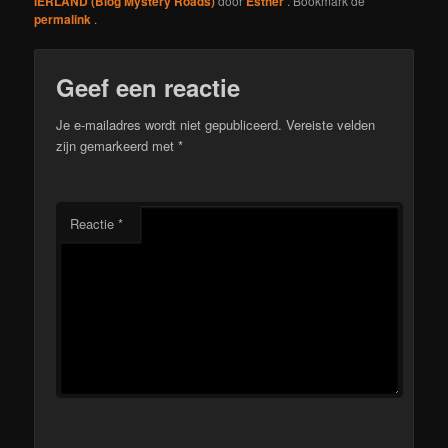
IERLAND (Blog Mystery Roads)
door
Esther
. Bookmark de
permalink
.
Geef een reactie
Je e-mailadres wordt niet gepubliceerd.
Vereiste velden
zijn gemarkeerd met
*
Reactie
*