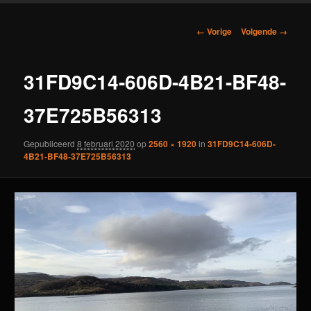
Afbeeldingsnavigatie
← Vorige
Volgende →
31FD9C14-606D-4B21-BF48-
37E725B56313
Gepubliceerd
8 februari 2020
op
2560 × 1920
in
31FD9C14-606D-
4B21-BF48-37E725B56313