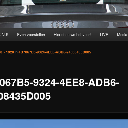
 NU!
Even voorstellen
Hier doen we het voor!
LIVE
Media
0 × 1920
in
4B7067B5-9324-4EE8-ADB6-24508435D005
067B5-9324-4EE8-ADB6-
08435D005