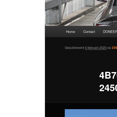
Hoofdmenu
Home
Contact
DONEER
Gepubliceerd
4 februari 2020
op
256
4B7
245