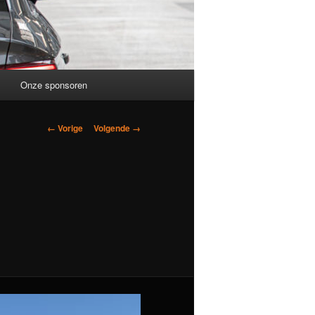
Onze sponsoren
Afbeeldingsnavigatie
← Vorige
Volgende →