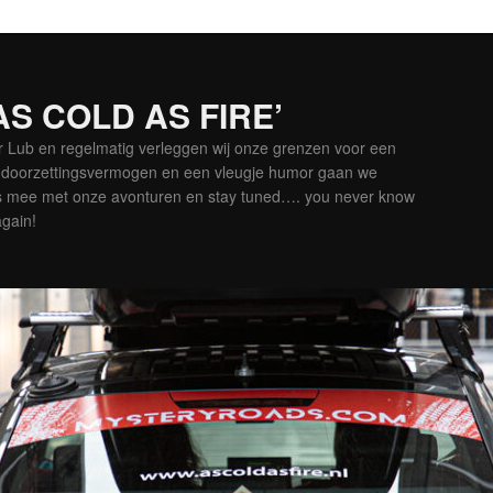
‘AS COLD AS FIRE’
er Lub en regelmatig verleggen wij onze grenzen voor een
is doorzettingsvermogen en een vleugje humor gaan we
es mee met onze avonturen en stay tuned…. you never know
again!