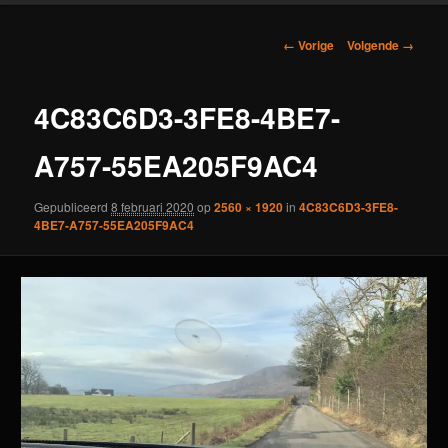
Afbeeldingsnavigatie
← Vorige
Volgende →
4C83C6D3-3FE8-4BE7-
A757-55EA205F9AC4
Gepubliceerd
8 februari 2020
op
2560 × 1920
in
4C83C6D3-3FE8-
4BE7-A757-55EA205F9AC4