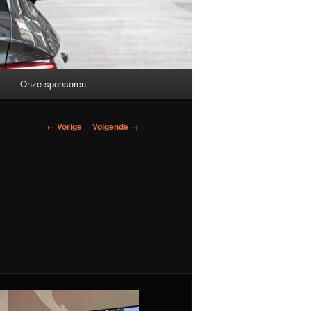
Onze sponsoren
Afbeeldingsnavigatie
← Vorige
Volgende →