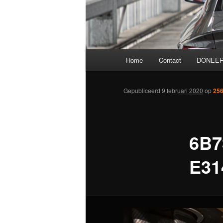
Hoofdmenu
Home
Contact
DONEER
Gepubliceerd
9 februari 2020
op
256
6B7
E31