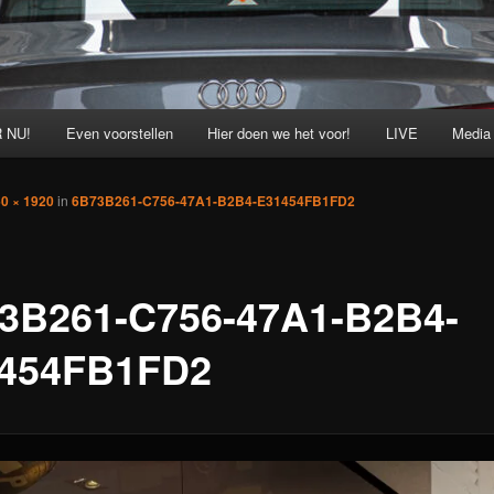
 NU!
Even voorstellen
Hier doen we het voor!
LIVE
Media
0 × 1920
in
6B73B261-C756-47A1-B2B4-E31454FB1FD2
3B261-C756-47A1-B2B4-
454FB1FD2