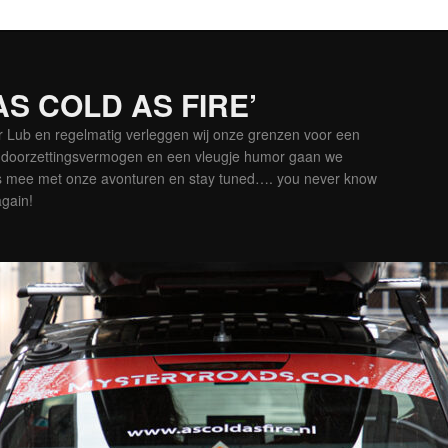
‘AS COLD AS FIRE’
er Lub en regelmatig verleggen wij onze grenzen voor een
is doorzettingsvermogen en een vleugje humor gaan we
es mee met onze avonturen en stay tuned…. you never know
again!