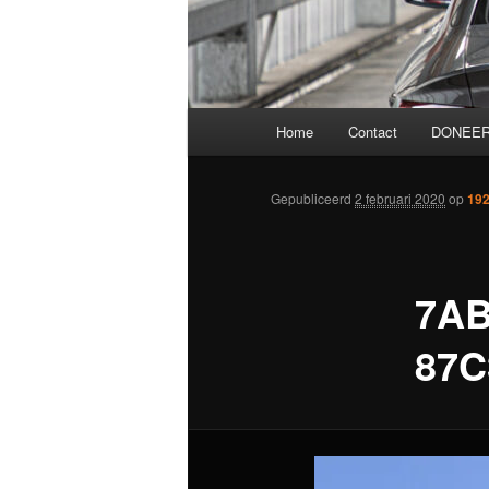
Hoofdmenu
Home
Contact
DONEER
Gepubliceerd
2 februari 2020
op
192
7AB
87C