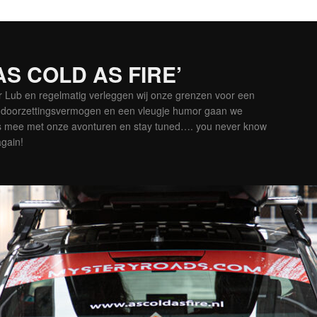
‘AS COLD AS FIRE’
er Lub en regelmatig verleggen wij onze grenzen voor een
is doorzettingsvermogen en een vleugje humor gaan we
es mee met onze avonturen en stay tuned…. you never know
again!