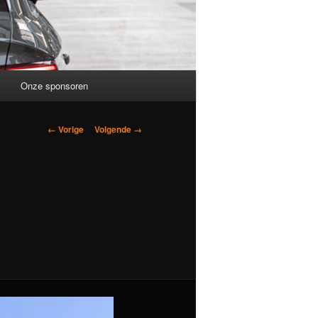
Onze sponsoren
Afbeeldingsnavigatie
← Vorige
Volgende →