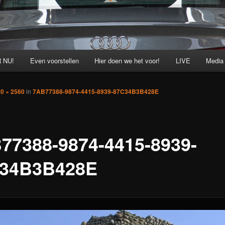
 NU!
Even voorstellen
Hier doen we het voor!
LIVE
Media
0 × 2560
in
7AB77388-9874-4415-8939-87C34B3B428E
77388-9874-4415-8939-
34B3B428E