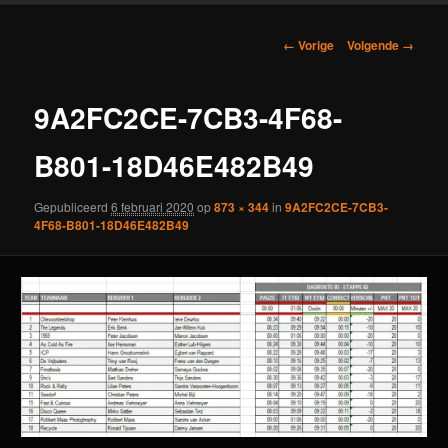
Afbeeldingsnavigatie
← Vorige
Volgende →
9A2FC2CE-7CB3-4F68-
B801-18D46E482B49
Gepubliceerd
6 februari 2020
op
873 × 344
in
9A2FC2CE-7CB3-
4F68-B801-18D46E482B49