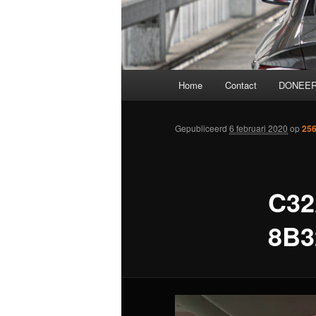
Hoofdmenu
Home
Contact
DONEER
Gepubliceerd
6 februari 2020
op
256
C32
8B3