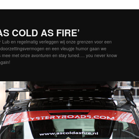
‘AS COLD AS FIRE’
er Lub en regelmatig verleggen wij onze grenzen voor een
is doorzettingsvermogen en een vleugje humor gaan we
es mee met onze avonturen en stay tuned…. you never know
again!