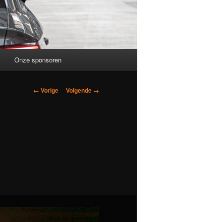
Onze sponsoren
Afbeeldingsnavigatie
← Vorige
Volgende →