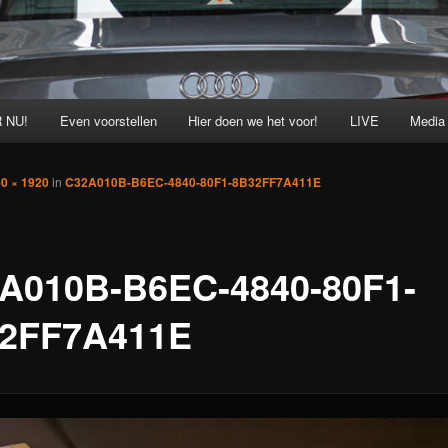
 NU!
Even voorstellen
Hier doen we het voor!
LIVE
Media
0 × 1920
in
C32A010B-B6EC-4840-80F1-8B32FF7A411E
A010B-B6EC-4840-80F1-
2FF7A411E