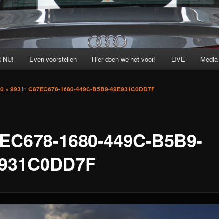
 NU!
Even voorstellen
Hier doen we het voor!
LIVE
Media
0 × 993
in
C87EC678-1680-449C-B5B9-49E931C0DD7F
EC678-1680-449C-B5B9-
931C0DD7F