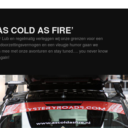
‘AS COLD AS FIRE’
er Lub en regelmatig verleggen wij onze grenzen voor een
is doorzettingsvermogen en een vleugje humor gaan we
es mee met onze avonturen en stay tuned…. you never know
again!