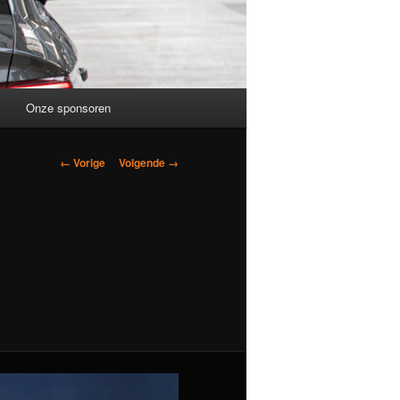
Onze sponsoren
Afbeeldingsnavigatie
← Vorige
Volgende →