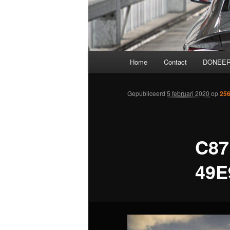
Hoofdmenu
Home
Contact
DONEER
Gepubliceerd
5 februari 2020
op
256
C87
49E