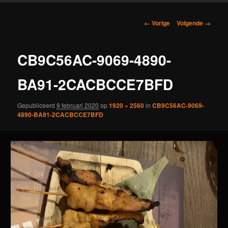
Afbeeldingsnavigatie
← Vorige
Volgende →
CB9C56AC-9069-4890-
BA91-2CACBCCE7BFD
Gepubliceerd
9 februari 2020
op
1920 × 2560
in
CB9C56AC-9069-
4890-BA91-2CACBCCE7BFD