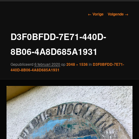
Afbeeldingsnavigatie
← Vorige
Volgende →
D3F0BFDD-7E71-440D-
8B06-4A8D685A1931
Gepubliceerd
6 februari 2020
op
2048 × 1536
in
D3F0BFDD-7E71-
440D-8B06-4A8D685A1931