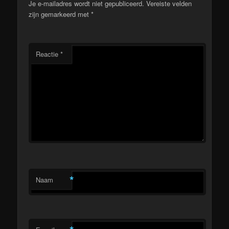
Je e-mailadres wordt niet gepubliceerd.
Vereiste velden
zijn gemarkeerd met
*
Reactie
*
*
Naam