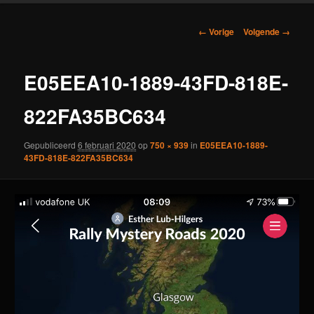
Afbeeldingsnavigatie
← Vorige
Volgende →
E05EEA10-1889-43FD-818E-
822FA35BC634
Gepubliceerd
6 februari 2020
op
750 × 939
in
E05EEA10-1889-
43FD-818E-822FA35BC634