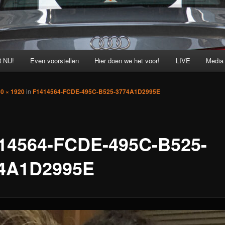
 NU!
Even voorstellen
Hier doen we het voor!
LIVE
Media
0 × 1920
in
F1414564-FCDE-495C-B525-3774A1D2995E
14564-FCDE-495C-B525-
4A1D2995E