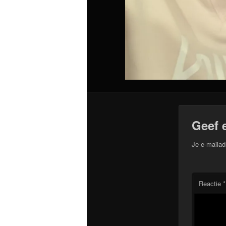
Geef 
Je e-mailad
Reactie
*