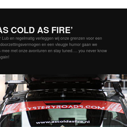
‘AS COLD AS FIRE’
er Lub en regelmatig verleggen wij onze grenzen voor een
is doorzettingsvermogen en een vleugje humor gaan we
es mee met onze avonturen en stay tuned…. you never know
again!