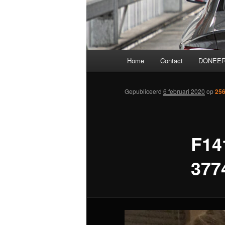
Hoofdmenu
Home
Contact
DONEER
Gepubliceerd
6 februari 2020
op
256
F14
377