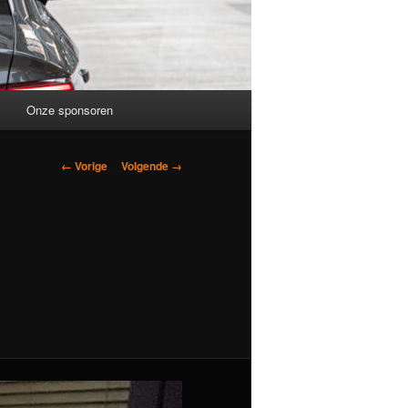
Onze sponsoren
Afbeeldingsnavigatie
← Vorige
Volgende →