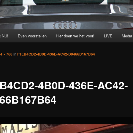
 NU!
Even voorstellen
Hier doen we het voor!
LIVE
Media
4 × 768
in
F1EB4CD2-4B0D-436E-AC42-D9466B167B64
B4CD2-4B0D-436E-AC42-
66B167B64