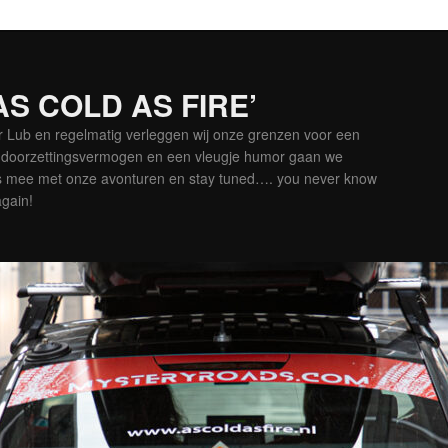
‘AS COLD AS FIRE’
er Lub en regelmatig verleggen wij onze grenzen voor een
is doorzettingsvermogen en een vleugje humor gaan we
es mee met onze avonturen en stay tuned…. you never know
again!