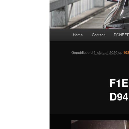
Hoofdmenu
Home
Contact
DONEER
Gepubliceerd
6 februari 2020
op
102
F1E
D94