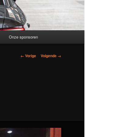
Onze sponsoren
Afbeeldingsnavigatie
← Vorige
Volgende →