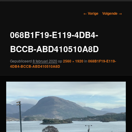
Afbeeldingsnavigatie
← Vorige
Volgende →
068B1F19-E119-4DB4-
BCCB-ABD410510A8D
Gepubliceerd
8 februari 2020
op
2560 × 1920
in
068B1F19-E119-
4DB4-BCCB-ABD410510A8D