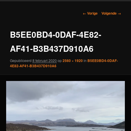
Afbeeldingsnavigatie
← Vorige
Volgende →
B5EE0BD4-0DAF-4E82-
AF41-B3B437D910A6
Gepubliceerd
8 februari 2020
op
2560 × 1920
in
B5EE0BD4-0DAF-
4E82-AF41-B3B437D910A6