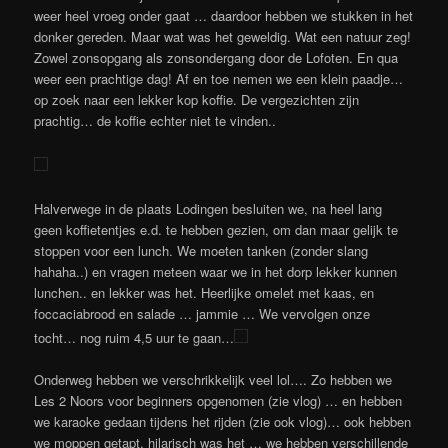
weer heel vroeg onder gaat … daardoor hebben we stukken in het
donker gereden. Maar wat was het geweldig. Wat een natuur zeg!
Zowel zonsopgang als zonsondergang door de Lofoten. En qua
weer een prachtige dag! Af en toe nemen we een klein paadje…
op zoek naar een lekker kop koffie. De vergezichten zijn
prachtig… de koffie echter niet te vinden..
Halverwege in de plaats Lodingen besluiten we, na heel lang
geen koffietentjes e.d. te hebben gezien, om dan maar gelijk te
stoppen voor een lunch. We moeten tanken (zonder slang
hahaha..) en vragen meteen waar we in het dorp lekker kunnen
lunchen.. en lekker was het. Heerlijke omelet met kaas, en
foccaciabrood en salade … jammie … We vervolgen onze
tocht… nog ruim 4,5 uur te gaan…
Onderweg hebben we verschrikkelijk veel lol…. Zo hebben we
Les 2 Noors voor beginners opgenomen (zie vlog) … en hebben
we karaoke gedaan tijdens het rijden (zie ook vlog)… ook hebben
we moppen getapt, hilarisch was het … we hebben verschillende