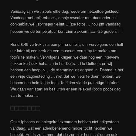
Vandaag zijn we , zoals elke dag, wederom hetzelfde gekleed.
Vandaag met spijkerbroek, oranje sweater met daaronder het
donkerblauwe ijsprinsjes t-shirt… (zie foto) … nou pfff vandaag
hebben we de temperatuur kort zien zakken naar -25 graden.
Rond 8.45 vertrek , na een prima ontbijt, om vervolgens een half
uur later bij een kerk en een museum een stop te maken om
foto’s te maken. Vervolgens krijgen we daar nog een interview
(lekker kort ook haha… ) in het Duits… De Duitsers en wij
hebben een hoop lol… de stemming zit er goed in. Daarna is het
een vrije dagbesteding … niet dat we niets te doen hebben, we
hebben een hele lange tocht te rijden via de prachtige Lofoten.
We gaan van start en besluiten er een relaxed (poco poco) dag
van te maken…
Onze Iphones en spiegelreflexcamera hebben niet stilgestaan
vandaag, wat een adembenemend mooie tocht hebben we
beleefd. Het is zo jammer dat de zon hier heel laat op en ook