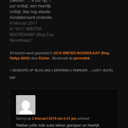
uur ontbijt, een heerlijk
ontbijt. Ilse nog steeds
hondsberoerd ondanks
alle medicijnen en het
9 februari 2017
geweldige bed in dit
In "2017 WINTER
prachtige hotel. Want
NOORDKAAP (Blog Exp.
wat is dit een prachtig
Noordkaap)"
gebouw met waanzinnig
mooie kamers. We
Dit bericht werd geplaatst in
2019 WINTER NOORDKAAP (Blog
hebben overigens gister
Rallye 8000)
door
Esther
. Bookmark de
permalink
.
een vijfde plek behaald.
Totaal klassement nog…
1 GEDACHTE OP “
BLOG DAG 4 ZATERDAG 2 FEBRUARI … LUCKY (SUITE)
DAY
”
Gonny
op
3 februari 2019 om 6:41 pm
schreef:
Hebben jullie inde suite lekker geslapen en heerlijk