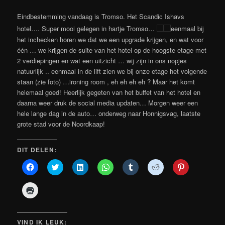
Eindbestemming vandaag is Tromso. Het Scandic Ishavs
hotel…. Super mooi gelegen in hartje Tromso…
eenmaal bij
het inchecken horen we dat we een upgrade krijgen, en wat voor
één … we krijgen de suite van het hotel op de hoogste etage met
2 verdiepingen en wat een uitzicht … wij zijn in ons nopjes
natuurlijk .. eenmaal in de lift zien we bij onze etage het volgende
staan (zie foto) …ironing room , eh eh eh eh ? Maar het komt
helemaal goed! Heerlijk gegeten van het buffet van het hotel en
daarna weer druk de social media updaten… Morgen weer een
hele lange dag in de auto… onderweg naar Honnigsvag, laatste
grote stad voor de Noordkaap!
DIT DELEN:
Klik
Klik
Klik
Klik
Klik
Klik
Klik
om
om
om
om
om
om
om
te
te
op
te
op
te
op
delen
delen
LinkedIn
delen
Tumblr
delen
Pinterest
Klik
op
met
te
op
te
met
te
om
Facebook
Twitter
delen
WhatsApp
delen
Reddit
delen
af
(Wordt
(Wordt
(Wordt
(Wordt
(Wordt
(Wordt
(Wordt
te
in
in
in
in
in
in
in
drukken
een
een
een
een
een
een
een
(Wordt
VIND IK LEUK:
nieuw
nieuw
nieuw
nieuw
nieuw
nieuw
nieuw