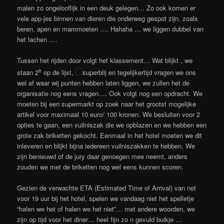
malen zo ongelooflijk in een deuk gelegen… Zo ook komen er
vele app-jes binnen van dieren die onderweg gespot zijn, zoals
beren, apen en mammoeten …. Hahaha … we liggen dubbel van
het lachen ….
Tussen het rijden door volgt het klassement… Wat blijkt , we
e
staan 2
op de lijst,
superblij en tegelijkertijd vragen we ons
wel af waar wij punten hebben laten liggen, we zullen het de
organisatie nog eens vragen…. Ook volgt nog een opdracht. We
moeten bij een supermarkt op zoek naar het grootst mogelijke
artikel voor maximaal 10 euro/ 100 kronen. We besluiten voor 2
opties te gaan, een vuilniszak die we opblazen en we hebben een
grote zak briketten gekocht. Eenmaal in het hotel moeten we dit
inleveren en blijkt bijna iedereen vuilniszakken te hebben. We
zijn benieuwd of de jury daar genoegen mee neemt, anders
zouden we met de briketten nog wel eens kunnen scoren.
Gezien de verwachte ETA (Estimated Time of Arrival) van net
voor 19 uur bij het hotel, spelen we vandaag niet het spelletje
“halen we het of halen we het niet”… met andere woorden, we
zijn op tijd voor het diner… heel fijn zo n gevuld buikje …