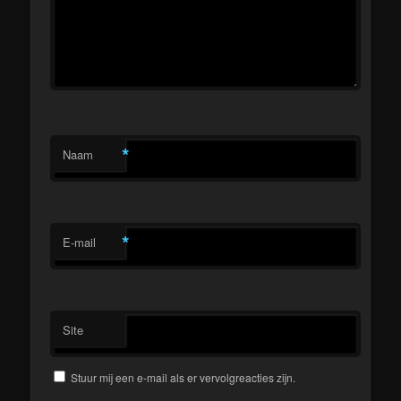
*
Naam
*
E-mail
Site
Stuur mij een e-mail als er vervolgreacties zijn.