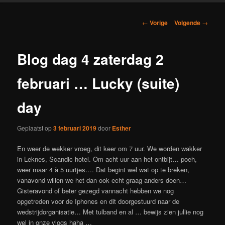
Berichtnavigatie
←
Vorige
Volgende
→
Blog dag 4 zaterdag 2
februari … Lucky (suite)
day
Geplaatst op
3 februari 2019
door
Esther
En weer de wekker vroeg, dit keer om 7 uur. We worden wakker
in Leknes, Scandic hotel. Om acht uur aan het ontbijt… poeh,
weer maar 4 à 5 uurtjes…. Dat begint wel wat op te breken,
vanavond willen we het dan ook echt graag anders doen…
Gisteravond of beter gezegd vannacht hebben we nog
opgetreden voor de Iphones en dit doorgestuurd naar de
wedstrijdorganisatie… Met tulband en al … bewijs zien jullie nog
wel in onze vlogs haha …