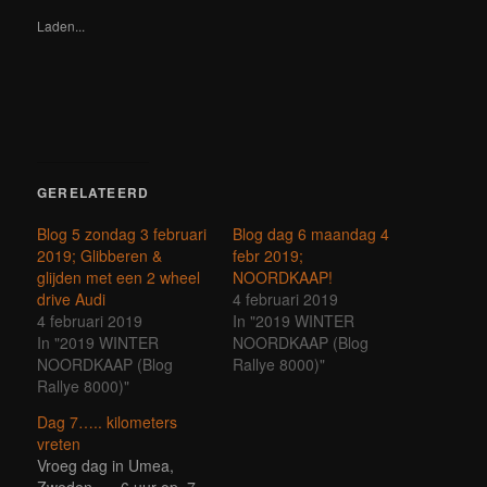
in
venster
venster
venster
venster
venster
venster
venster
een
Laden...
geopend)
geopend)
geopend)
geopend)
geopend)
geopend)
geopend)
nieuw
venster
geopend)
GERELATEERD
Blog 5 zondag 3 februari
Blog dag 6 maandag 4
2019; Glibberen &
febr 2019;
glijden met een 2 wheel
NOORDKAAP!
drive Audi
4 februari 2019
4 februari 2019
In "2019 WINTER
In "2019 WINTER
NOORDKAAP (Blog
NOORDKAAP (Blog
Rallye 8000)"
Rallye 8000)"
Dag 7….. kilometers
vreten
Vroeg dag in Umea,
Zweden….. 6 uur op, 7