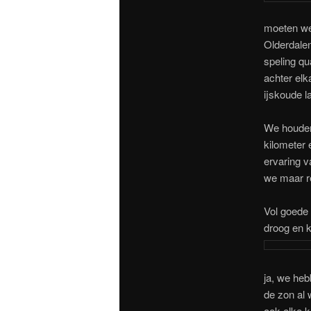
moeten we 
Olderdalen
speling qu
achter elk
ijskoude l
We houden
kilometer
ervaring v
we maar r
Vol goede
droog en 
ja, we heb
de zon al
ook elke k