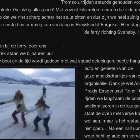
Tromso uitrijden staande gehouden vo
ontrole. Gelukkig alles goed! Met zoveel kilometers nemen deze dam
co dat we niet scherp achter het stuur zitten en dus zijn we heel zuini
e eerste bestemming van vandaag is Breivikeidet Fergekai. Hier sta
de ferry richting Svensby.
H
 bij de ferry, door ons
rek staan we bijna een uur
de boot en de tijd wordt gedood met wat squad oefeningen
, beetje hang
auto en genieten van de
gezondheidsdrankjes
van 
organisatie. Dank je wel A
Praxis Essgenuss! Rond 1
rijden we langzaam de boot
acclimatiseren in de lounge
staat de oven met verse ko
wel aan, maar is het restau
niet open… Na een half uurt
weer richting auto om verv