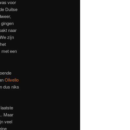
 was voor
 de Duitse
dweer,
n gingen
pakt naar
 We zijn
het
m met een
doende
van
Olivello
n dus niks
laatste
…. Maar
jn veel
eine