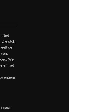
. Niet
 Die stok
heeft de
 van,
 goed. We
meter met
 overigens
Unfall’.