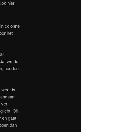
Ook hier
 in colonne
oor het
06
dat we de
en, houden
 weer is
vandaag
 ver
glicht. Oh
r en gaat
ebben dan