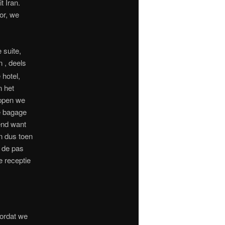
 Iran.
or, we
.
 suite,
 , deels
 hotel,
n het
appen we
e bagage
end want
n dus toen
k de pas
e receptie
ordat we