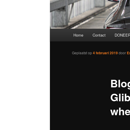
Hoofdmenu
Home
Contact
DONEER
Geplaatst op
4 februari 2019
door
E
Blo
Gli
whe