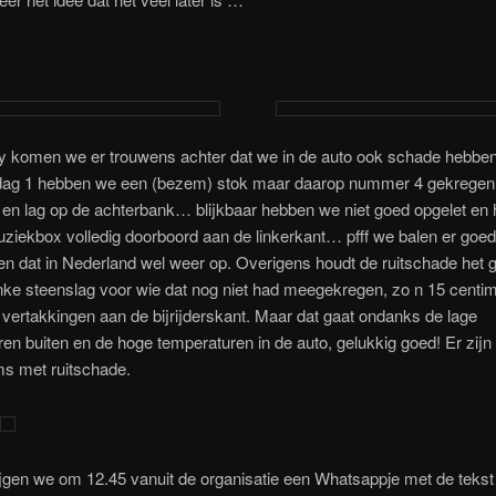
ry komen we er trouwens achter dat we in de auto ook schade hebben
dag 1 hebben we een (bezem) stok maar daarop nummer 4 gekregen.
ng en lag op de achterbank… blijkbaar hebben we niet goed opgelet en 
ziekbox volledig doorboord aan de linkerkant… pfff we balen er goed
n dat in Nederland wel weer op. Overigens houdt de ruitschade het
nke steenslag voor wie dat nog niet had meegekregen, zo n 15 centi
l vertakkingen aan de bijrijderskant. Maar dat gaat ondanks de lage
en buiten en de hoge temperaturen in de auto, gelukkig goed! Er zijn
ms met ruitschade.
jgen we om 12.45 vanuit de organisatie een Whatsappje met de tekst ‘