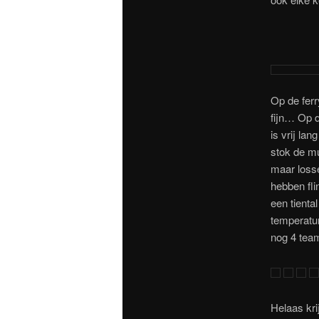
Op de fer
fijn… Op 
is vrij la
stok de mu
maar losse
hebben fli
een tienta
temperatur
nog 4 tea
Helaas kri