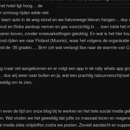
 het hotel ligt hoog… de
r omhoog rijden wilde niet
 team auto in de weg stond en we halverwege bleven hangen… dus
eruit en flinke aanloop nemen en gas voorzichtig in … toen lukte het 
ren boven, zonder sneeuwkettingen gelukkig. En wat is het hier ko
d rijden we naar Finland (Muonio), waar het volgens de organisatie re
nd de -35 graden…. Brrrr (oh wat verlangt Ilse naar de warmte van 
g maar net aangekomen en er volgt een app in de rally whats app gr
… dus wij weer naar buiten en ja, wat een prachtig natuurverschijnsel b
eldig om te zien.
even de tijd om onze blog bij te werken en het hele social media ge
en. Wat vinden we het geweldig dat jullie zo massaal lezen en reagere
l media sites ontploffen zodra we posten. Zoveel aandacht en suppor