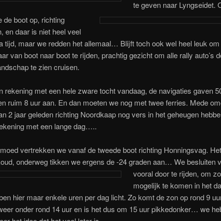
te geven naar Lyngseidet. 
de boot op, richting
, en daar is niet heel veel
a tijd, maar we redden het allemaal… Blijft toch ook wel heel leuk om
aar van boot naar boot te rijden, prachtig gezicht om alle rally auto’s d
andschap te zien cruisen.
 rekening met een hele zware tocht vandaag, de navigaties gaven 5
 en ruim 8 uur aan. En dan moeten we nog met twee ferries. Mede om
an 2 jaar geleden richting Noordkaap nog vers in het geheugen hebb
ekening met een lange dag…..
 moed vertrekken we vanaf de tweede boot richting Honningsvag. Het
koud, onderweg tikken we ergens de -24 graden aan…
We besluiten 
vooral door te rijden, om zo
mogelijk te komen in het da
ben hier maar enkele uren per dag licht. Zo komt de zon op rond 9 uu
 weer onder rond 14 uur en is het dus om 15 uur pikkedonker… we h
eer het idee dat het veel later is …