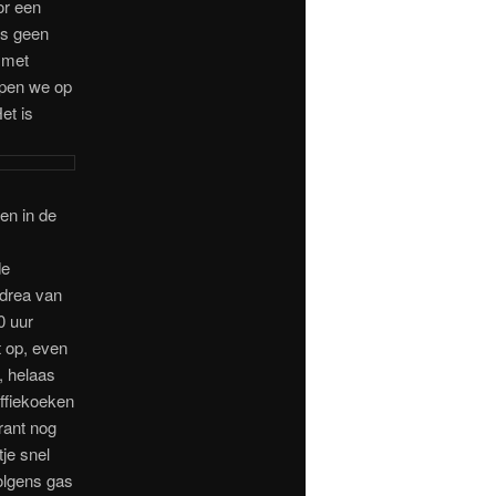
or een
es geen
g met
ppen we op
et is
en in de
de
ndrea van
0 uur
 op, even
, helaas
ffiekoeken
rant nog
je snel
olgens gas