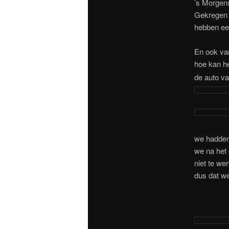
’s Morgens
Gekregen 
hebben ee
En ook van
hoe kan h
de auto va
we hadden
we na het 
niet te we
dus dat w