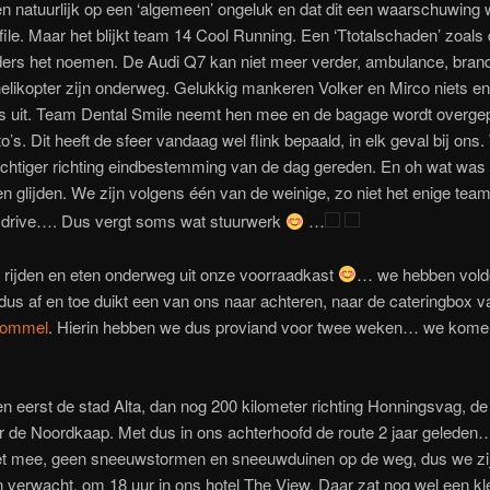
 natuurlijk op een ‘algemeen’ ongeluk en dat dit een waarschuwing
file. Maar het blijkt team 14 Cool Running. Een ‘Ttotalschaden’ zoals
jders het noemen. De Audi Q7 kan niet meer verder, ambulance, bran
 helikopter zijn onderweg. Gelukkig mankeren Volker en Mirco niets e
ags uit. Team Dental Smile neemt hen mee en de bagage wordt overge
o’s. Dit heeft de sfeer vandaag wel flink bepaald, in elk geval bij ons.
chtiger richting eindbestemming van de dag gereden. En oh wat was 
en glijden. We zijn volgens één van de weinige, zo niet het enige tea
 drive…. Dus vergt soms wat stuurwerk
…
 rijden en eten onderweg uit onze voorraadkast
… we hebben vol
dus af en toe duikt een van ons naar achteren, naar de cateringbox 
Lommel
. Hierin hebben we dus proviand voor twee weken… we kome
 eerst de stad Alta, dan nog 200 kilometer richting Honningsvag, de 
r de Noordkaap. Met dus in ons achterhoofd de route 2 jaar geleden
het mee, geen sneeuwstormen en sneeuwduinen op de weg, dus we zi
n verwacht, om 18 uur in ons hotel The View.
Daar zat nog wel een kl