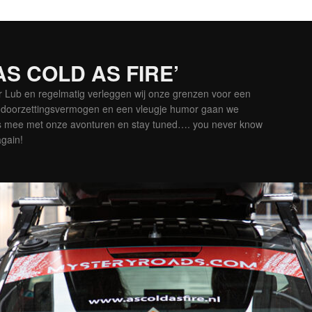
‘AS COLD AS FIRE’
er Lub en regelmatig verleggen wij onze grenzen voor een
is doorzettingsvermogen en een vleugje humor gaan we
es mee met onze avonturen en stay tuned…. you never know
again!