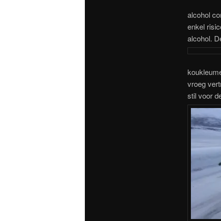
alcohol c
enkel risi
alcohol. D
koukleumen
vroeg vert
stil voor 