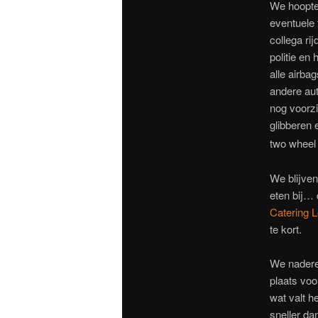
We hoopten
eventuele 
collega ri
politie en
alle airb
andere aut
nog voorzi
glibberen 
two wheel
We blijven
eten bij… 
Catering 
te kort.
We naderen
plaats voo
wat valt 
sneller da