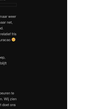
 maar weer
maar net,
ud.
latief fris
Curacao
oep,
lijft
beuren te
n. Wij zien
t doet ons