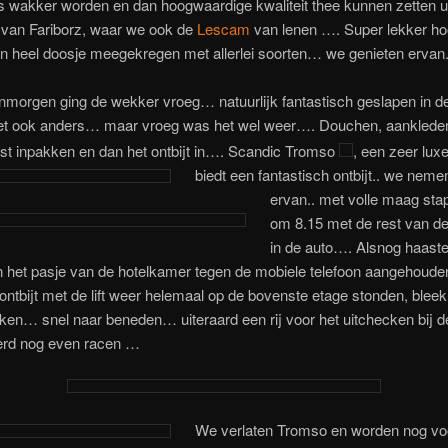
 wakker worden en dan hoogwaardige kwaliteit thee kunnen zetten uit
van Fariborz, waar we ook de
Lescam
van lenen …. Super lekker ho
n heel doosje meegekregen met allerlei soorten… we genieten ervan
morgen ging de wekker vroeg… natuurlijk fantastisch geslapen in de
et ook anders… maar vroeg was het wel weer…. Douchen, aankleden
st inpakken en dan het ontbijt in…. Scandic Tromso
,
een zeer luxe
biedt een fantastisch ontbijt.. we neme
ervan.. met volle maag st
om 8.15 met de rest van d
in de auto…. Alsnog haast
 het pasje van de hotelkamer tegen de mobiele telefoon aangehoude
ontbijt met de lift weer helemaal op de bovenste etage stonden, blee
rken… snel naar beneden… uiteraard een rij voor het uitchecken bij d
erd nog even racen …
We verlaten Tromso en worden nog vo