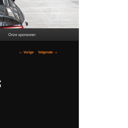
Onze sponsoren
Berichtnavigatie
←
Vorige
Volgende
→
;