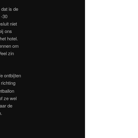
dat is de
 -30
luit niet
bij ons
et hotel.
rennen om
Veel zin
e ontbijten
richting
tballon
of ze wel
Maar de
n.