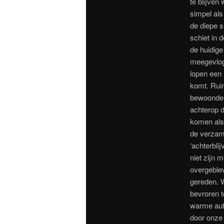
te blijven
simpel als
de diepe s
schiet in 
de huidige
meegevlog
lopen een 
komt. Ruim
bewoonde
achterop 
komen als 
de verzam
‘achterbli
niet zijn 
overgeble
gereden. 
bevroren t
warme aut
door onze 