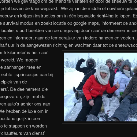
 worden we gevraagd om de mand te verlaten en door de sneeuw te lo
 je tot boven de knie wegzakt.. We zijn in de middle of nowhere geland
neeuw en krijgen instructies om in één bepaalde richt4ing te lopen. E
de survival modus en zoekt locatie op google maps, informeert de an
 locatie, stuurt beelden van de omgeving door naar de deelenerms die 
en en informeert naar de temperatuur van iedere handen en voete
half uur in de aangewezen richting en wachten daar tot de sneeuwsc
 5 kilometer is het naar
 wereld. We mogen
de aanhanger mee en
echte ijsprinsesjes aan bij
elplek van de
jvers’. De deelnemers die
meegevaren, zijn met de
ven auto’s achter ons aan
We hebben de luxe om in
oestand gelijk in een
o te stappen en worden
‘chauffeurs van dienst’