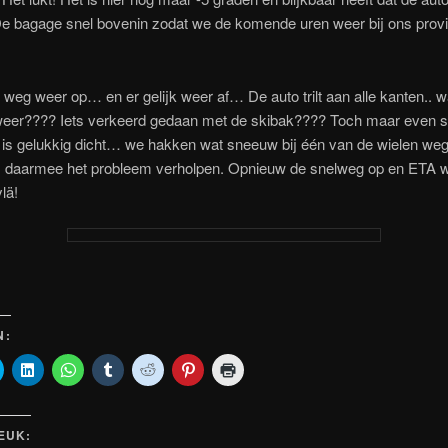
De bagage snel bovenin zodat we de komende uren weer bij ons provi
weg weer op… en er gelijk weer af… De auto trilt aan alle kanten.. wa
weer???? Iets verkeerd gedaan met de skibak???? Toch maar even s
 is gelukkig dicht… we hakken wat sneeuw bij één van de wielen we
is daarmee het probleem verholpen. Opnieuw de snelweg op en ETA 
lä!
N:
Klik
Klik
Klik
Klik
Klik
Klik
Klik
om
om
om
om
om
om
om
te
op
te
op
te
op
af
delen
LinkedIn
delen
Tumblr
delen
Pinterest
te
met
te
op
te
met
te
drukken
ook
Twitter
delen
WhatsApp
delen
Reddit
delen
(Wordt
LEUK:
(Wordt
(Wordt
(Wordt
(Wordt
(Wordt
(Wordt
in