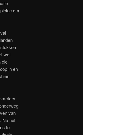
atie
n plekje om
val
nlanden
n stukken
t wel
 die
oop in en
chien
lometers
 onderweg
even van
e.
Na het
ns te
o deels