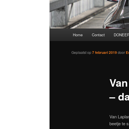
Hoofdmenu
Home
Contact
DONEER
Geplaatst op
7 februari 2019
door
E
Van
– d
Van Lapla
beetje te