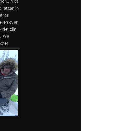
pen.. Niet
, staan in
sther
deren over
niet zijn
n… We
ooter