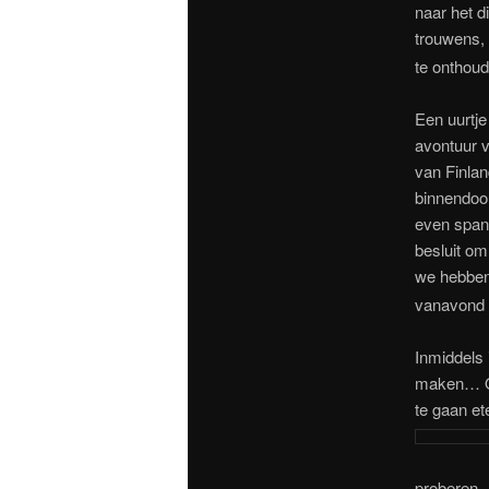
naar het d
trouwens, 
te onthoud
Een uurtje
avontuur v
van Finlan
binnendoor
even span
besluit o
we hebben
vanavond 
Inmiddels
maken… Om
te gaan et
proberen..