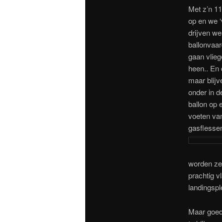
Met z’n 11
op en we ‘
drijven w
ballonvaar
gaan vlie
heen.. En
maar blijv
onder in 
ballon op 
voeten van
gasflessen
worden zel
prachtig 
landingsp
Maar goed