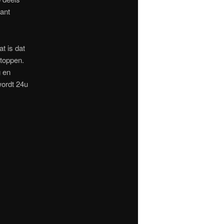
ant
t is dat
toppen.
g en
wordt 24u