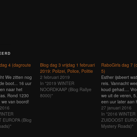
in
in
in
in
in
in
een
een
een
een
een
een
een
nieuw
nieuw
nieuw
nieuw
nieuw
nieuw
nieuw
venster
r
venster
venster
venster
venster
venster
venster
geopend)
d)
geopend)
geopend)
geopend)
geopend)
geopend)
geopend)
EERD
dag 4 (dagroute
Blog dag 3 vrijdag 1 februari
RaboGirls dag 7 (
2019: Polizei, Police, Politie
5)
ht We zitten nog
2 februari 2019
Esther ijsbeert wa
de boot... 16 uur
In "2019 WINTER
reis. Vannacht wee
en naar het
NOORDKAAP (Blog Rallye
koud gehad.... Vr
ras. Rond 1230
8000)"
we uit de veren, 
 we van boord!
een uur later aan h
 het nachtje nog
 2016
te zitten, uitgechec
27 januari 2016
slappe lach krijgen
WINTER
en ook de auto sta
In "2016 WINTER
d half vier s’
 EUROPA (Blog
ingepakt. Over de
ZUIDOOST EUROP
enerzijds door de
oads)"
gesproken, deze i
Mystery Roads)"
e wat hadden
nooit zo smerig g