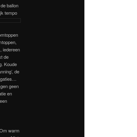
 de ballon
ijk tempo
oomtoppen
mtoppen,
, iedereen
kt de
eg. Koude
nning’, de
igaties…
jgen geen
tie en
 een
. Om warm