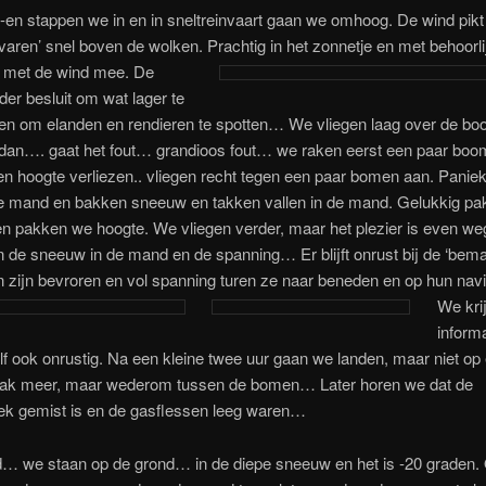
-en stappen we in en in sneltreinvaart gaan we omhoog. De wind pikt
varen’ snel boven de wolken. Prachtig in het zonnetje en met behoorl
e met de wind mee.
De
der besluit om wat lager te
gen om elanden en rendieren te spotten… We vliegen laag over de b
 dan…. gaat het fout… grandioos fout… we raken eerst een paar boo
en hoogte verliezen.. vliegen recht tegen een paar bomen aan. Paniek
de mand en bakken sneeuw en takken vallen in de mand. Gelukkig pa
en pakken we hoogte. We vliegen verder, maar het plezier is even w
 de sneeuw in de mand en de spanning… Er blijft onrust bij de ‘bema
 zijn bevroren en vol spanning turen ze naar beneden en op hun nav
We kri
informa
f ook onrustig. Na een kleine twee uur gaan we landen, maar niet op
vlak meer, maar wederom tussen de bomen… Later horen we dat de
lek gemist is en de gasflessen leeg waren…
… we staan op de grond… in de diepe sneeuw en het is -20 graden