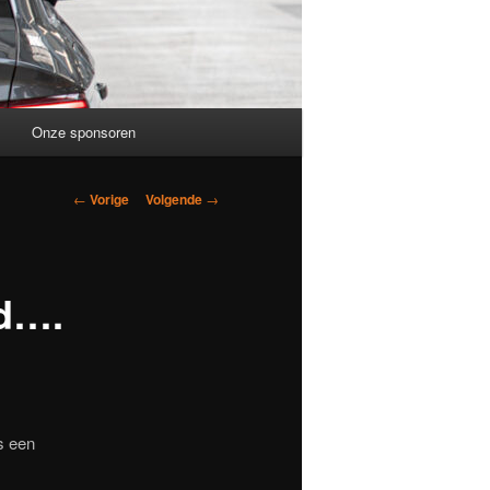
Onze sponsoren
Berichtnavigatie
←
Vorige
Volgende
→
nd….
s een