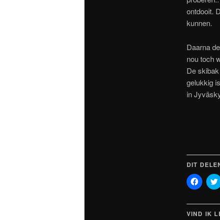
ontdooit. 
kunnen.
Daarna de 
nou toch 
De skibak
gelukkig 
in Jyväsky
DIT DELE
Klik
om
te
delen
op
Faceb
VIND IK 
(Wordt