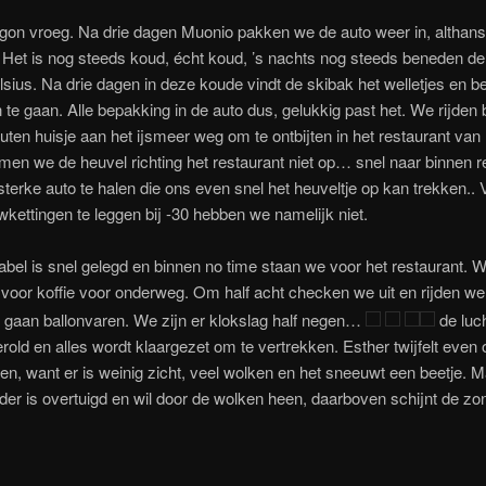
on vroeg. Na drie dagen Muonio pakken we de auto weer in, althans 
 Het is nog steeds koud, écht koud, ’s nachts nog steeds beneden de
sius. Na drie dagen in deze koude vindt de skibak het welletjes en bes
te gaan. Alle bepakking in de auto dus, gelukkig past het. We rijden 
ten huisje aan het ijsmeer weg om te ontbijten in het restaurant van h
en we de heuvel richting het restaurant niet op… snel naar binnen 
sterke auto te halen die ons even snel het heuveltje op kan trekken.. 
ettingen te leggen bij -30 hebben we namelijk niet.
bel is snel gelegd en binnen no time staan we voor het restaurant. W
voor koffie voor onderweg. Om half acht checken we uit en rijden we 
 gaan ballonvaren. We zijn er klokslag half negen…
de luch
erold en alles wordt klaargezet om te vertrekken. Esther twijfelt even 
pen, want er is weinig zicht, veel wolken en het sneeuwt een beetje. 
der is overtuigd en wil door de wolken heen, daarboven schijnt de zo