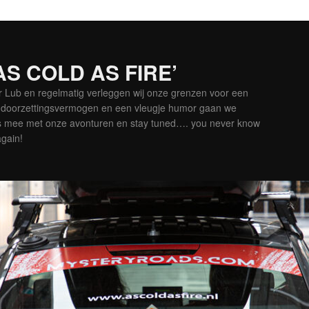
‘AS COLD AS FIRE’
er Lub en regelmatig verleggen wij onze grenzen voor een
is doorzettingsvermogen en een vleugje humor gaan we
es mee met onze avonturen en stay tuned…. you never know
again!