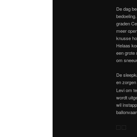
De dag beg
bedoeling.
graden Cel
meer open 
knusse hou
Helaas kom
een grote 
om sneeuwk
De sleepka
en zorgen 
Levi om te
wordt uitg
wil instap
ballonvaar