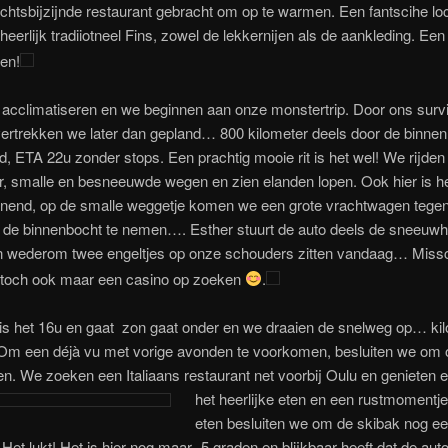
ichtsbijzijnde restaurant gebracht om op te warmen. Een fantscihe loc
heerlijk tradiiotneel Fins, zowel de lekkernijen als de aankleding. Ee
en!
 acclimatiseren en we beginnen aan onze monstertrip. Door ons survi
ertrekken we later dan gepland… 800 kilometer deels door de binne
d, ETA 22u zonder stops. Een prachtig mooie rit is het wel! We rijde
, smalle en besneeuwde wegen en zien elanden lopen. Ook hier is he
nend, op de smalle weggetje komen we een grote vrachtwagen tegen
m de binnenbocht te nemen…. Esther stuurt de auto deels de sneeuwh
 wederom twee engeltjes op onze schouders zitten vandaag… Miss
toch ook maar een casino op zoeken
.
 is het 16u en gaat zon gaat onder en we draaien de snelweg op… ki
 een déjà vu met vorige avonden te voorkomen, besluiten we om
en. We zoeken een Italiaans restaurant net voorbij Oulu en genieten 
het heerlijke eten en een rustmomentj
eten besluiten we om de skibak nog ee
 Het lukt! Het is hier nog maar -5 graden en blijkbaar heeft dat de aut