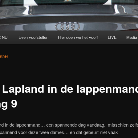
 NU!
Even voorstellen
Hier doen we het voor!
LIVE
Media
sther
 Lapland in de lappenma
ag 9
nd in de lappenmand… een spannende dag vandaag.. misschien zelf
 spannend voor deze twee dames… en dat gebeurt niet vaak