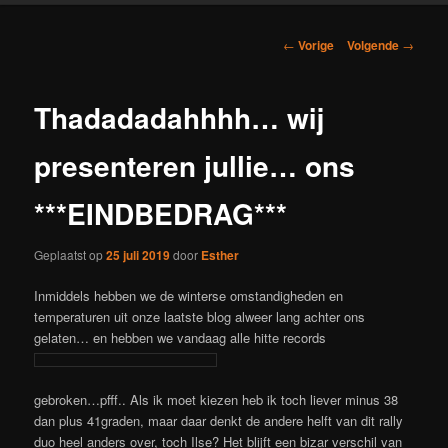
Berichtnavigatie
←
Vorige
Volgende
→
Thadadadahhhh… wij
presenteren jullie… ons
***EINDBEDRAG***
Geplaatst op
25 juli 2019
door
Esther
Inmiddels hebben we de winterse omstandigheden en
temperaturen uit onze laatste blog alweer lang achter ons
gelaten… en hebben we vandaag alle hitte records
gebroken…pfff.. Als ik moet kiezen heb ik toch liever minus 38
dan plus 41graden, maar daar denkt de andere helft van dit rally
duo heel anders over, toch Ilse? Het blijft een bizar verschil van