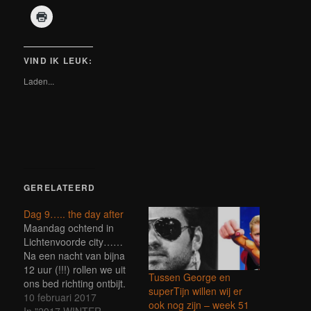
te
te
op
te
op
te
op
delen
delen
LinkedIn
delen
Tumblr
delen
Pinterest
Klik
op
met
te
op
te
met
te
om
Facebook
Twitter
delen
WhatsApp
delen
Reddit
delen
af
(Wordt
(Wordt
(Wordt
(Wordt
(Wordt
(Wordt
(Wordt
te
in
in
in
in
in
in
in
drukken
een
een
een
een
een
een
een
(Wordt
VIND IK LEUK:
nieuw
nieuw
nieuw
nieuw
nieuw
nieuw
nieuw
in
venster
venster
venster
venster
venster
venster
venster
een
Laden...
geopend)
geopend)
geopend)
geopend)
geopend)
geopend)
geopend)
nieuw
venster
geopend)
GERELATEERD
Dag 9….. the day after
Maandag ochtend in
Lichtenvoorde city……
Na een nacht van bijna
12 uur (!!!) rollen we uit
Tussen George en
ons bed richting ontbijt.
superTijn willen wij er
Verse broodjes, yoghurt,
10 februari 2017
ook nog zijn – week 51
fruit en een heerlijke
In "2017 WINTER