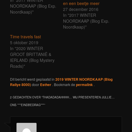
en een beetje meer
cappuccino. De rally van
NOORDKAAP (Blog Exp.
27 december 2016
2017 zit er weer op….
Noordkaap)"
In "2017 WINTER
Wat een prachtig
NOORDKAAP (Blog Exp.
avontuur, zoveel gezien,
Noordkaap)"
zoveel gedaan!
Allereerst een dikke
Time travels fast
mercie aan de…
5 oktober 2019
In "2020 WINTER
GROOT BRITTANIË &
IERLAND (Blog Mystery
Roads)"
Dit bericht werd geplaatst in
2019 WINTER NOORDKAAP (Blog
Rallye 8000)
door
Esther
. Bookmark de
permalink
.
2 GEDACHTEN OVER “
THADADADAHHHH… WIJ PRESENTEREN JULLIE…
ONS ***EINDBEDRAG***
”