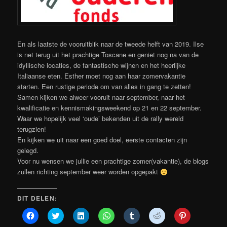
En als laatste de vooruitblik naar de tweede helft van 2019. Ilse
is net terug uit het prachtige Toscane en geniet nog na van de
idyllische locaties, de fantastische wijnen en het heerlijke
Italiaanse eten. Esther moet nog aan haar zomervakantie
starten. Een rustige periode om van alles in gang te zetten!
Samen kijken we alweer vooruit naar september, naar het
kwalificatie en kennismakingsweekend op 21 en 22 september.
Waar we hopelijk veel ‘oude’ bekenden uit de rally wereld
terugzien!
En kijken we uit naar een goed doel, eerste contacten zijn
gelegd.
Voor nu wensen we jullie een prachtige zomer(vakantie), de blogs
zullen richting september weer worden opgepakt
DIT DELEN:
Klik
Klik
Klik
Klik
Klik
Klik
Klik
om
om
om
om
om
om
om