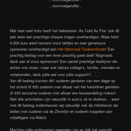
…trommelgeroffel…
Met heel veel trots heeft het ladiesteam ‘As Cold As Fire’ ook dit
jaar weer een prachtige cheque mogen overhandigen. Maar liefst
6.500 euro werd namens onze talrijke en zeer genereuze
sponsoren overhandigd aan
Het Nationaal Ouderenfonds
! Een
prachtig bedrag voor een even prachtig goed doel! Nogmaals
dank aan al onze sponsoren! Een aantal prachtige bedrijven die
achter ons staan, maar ook talloze collega’s, familie, vrienden en
onbekenden, dank jullie wel voor jullie support!!!
Van dit bedrag kunnen 481 ouderen genieten van een dagje op
het strand óf 650 ouderen met elkaar van het kerstdiner genieten
óf 433 eenzame ouderen met elkaar een boswandeling maken!
Niet alle activiteiten zijn natuurlijk in euro’s uit te drukken… want
met dit bedrag ondersteunen wij natuurlijk ook de initiatieven als
bellen met ouderen via de Zilverlijn en ouderen koppelen aan
vrijwilligers via Match.
Mochten jullie enthousiast geworden zijn en óók het verschil