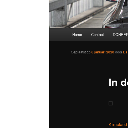
Hoofdmenu
Home
Contact
DONEER
Geplaatst op
8 januari 2020
door
Es
In 
Klimaland