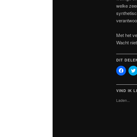
welke zeer
synthetis
verantwoor
Met het v
Wacht niet
DIT DELE
Klik
om
te
delen
op
Faceb
VIND IK 
(Wordt
in
Laden...
een
nieuw
venste
geopen