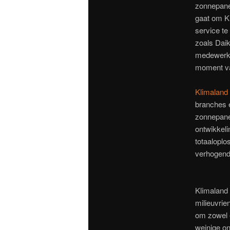
zonnepanel
gaat om Kl
service te
zoals Daik
medewerker
moment va
Klimaland
branches e
zonnepanel
ontwikkeli
totaaloplo
verhogend 
Klimaland 
milieuvrie
om zowel e
weinige o