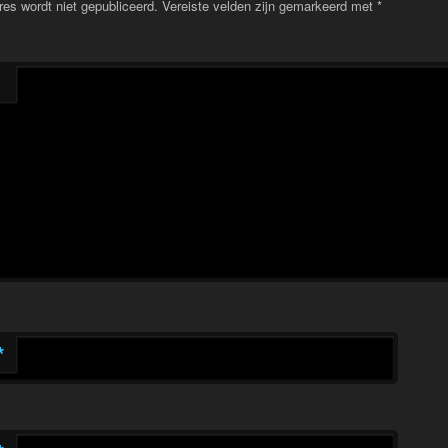
res wordt niet gepubliceerd.
Vereiste velden zijn gemarkeerd met
*
*