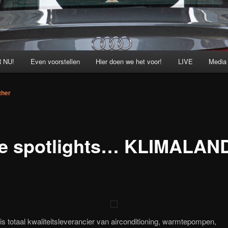
 NU!
Even voorstellen
Hier doen we het voor!
LIVE
Media
ther
de spotlights… KLIMALAN
is totaal kwaliteitsleverancier van airconditioning, warmtepompen,