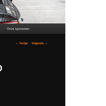
Onze sponsoren
Berichtnavigatie
←
Vorige
Volgende
→
D