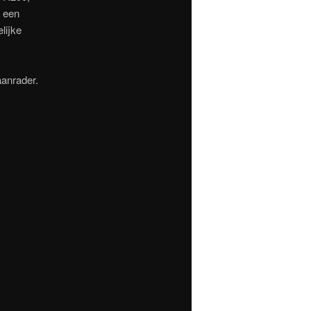
t een
lijke
anrader.