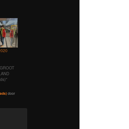
2020
R GROOT
RLAND
ds)"
ads)
door