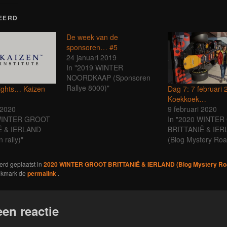
EERD
De week van de
sponsoren… #5
24 januari 2019
In "2019 WINTER
NOORDKAAP (Sponsoren
Rallye 8000)"
lights… Kaizen
Dag 7: 7 februari 
Koekkoek…
 2020
9 februari 2020
 WINTER GROOT
In "2020 WINTE
Ë & IERLAND
BRITTANIË & IE
 rally)"
(Blog Mystery Roa
werd geplaatst in
2020 WINTER GROOT BRITTANIË & IERLAND (Blog Mystery Ro
okmark de
permalink
.
een reactie