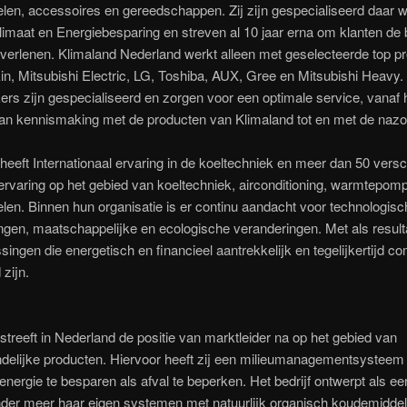
en, accessoires en gereedschappen. Zij zijn gespecialiseerd daar w
imaat en Energiebesparing en streven al 10 jaar erna om klanten de 
 verlenen. Klimaland Nederland werkt alleen met geselecteerde top p
in, Mitsubishi Electric, LG, Toshiba, AUX, Gree en Mitsubishi Heavy. 
s zijn gespecialiseerd en zorgen voor een optimale service, vanaf 
n kennismaking met de producten van Klimaland tot en met de nazo
heeft Internationaal ervaring in de koeltechniek en meer dan 50 versc
rvaring op het gebied van koeltechniek, airconditioning, warmtepom
en. Binnen hun organisatie is er continu aandacht voor technologisc
ngen, maatschappelijke en ecologische veranderingen. Met als result
ssingen die energetisch en financieel aantrekkelijk en tegelijkertijd co
zijn.
streeft in Nederland de positie van marktleider na op het gebied van
ndelijke producten. Hiervoor heeft zij een milieumanagementsysteem
nergie te besparen als afval te beperken. Het bedrijf ontwerpt als e
nder meer haar eigen systemen met natuurlijk organisch koudemidde