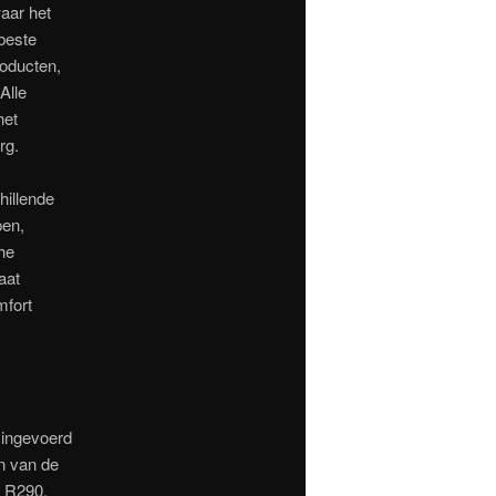
aar het
beste
roducten,
Alle
het
rg.
hillende
pen,
he
aat
mfort
 ingevoerd
en van de
l R290,