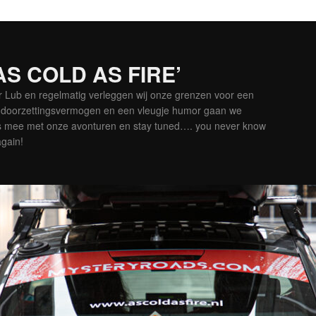
‘AS COLD AS FIRE’
er Lub en regelmatig verleggen wij onze grenzen voor een
is doorzettingsvermogen en een vleugje humor gaan we
es mee met onze avonturen en stay tuned…. you never know
again!