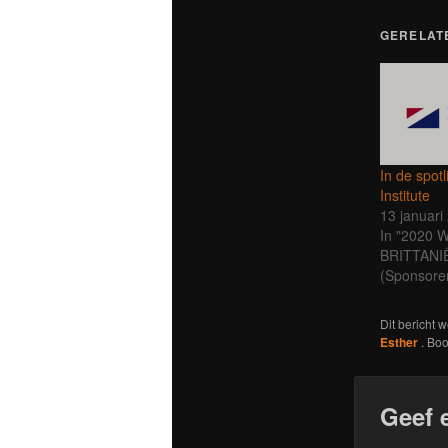
GERELAT
In de spot
Institute
13 januari
In "2020
BRITTANI
(Sponsoren
Dit bericht 
Esther
. Bo
Geef 