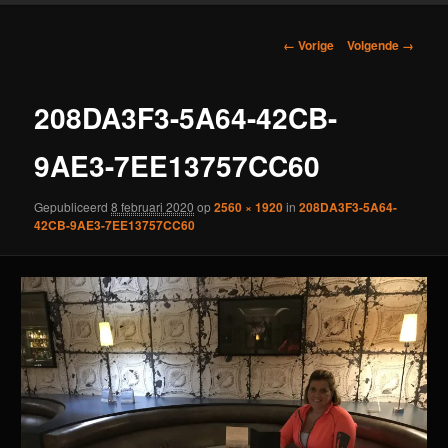
Afbeeldingsnavigatie
← Vorige
Volgende →
208DA3F3-5A64-42CB-
9AE3-7EE13757CC60
Gepubliceerd
8 februari 2020
op
2560 × 1920
in
208DA3F3-5A64-
42CB-9AE3-7EE13757CC60