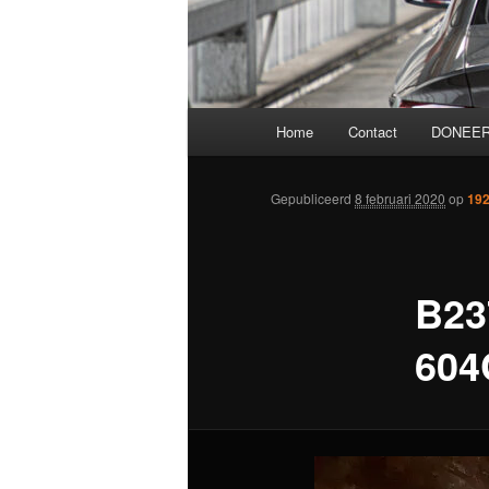
Hoofdmenu
Home
Contact
DONEER
Gepubliceerd
8 februari 2020
op
192
B23
604