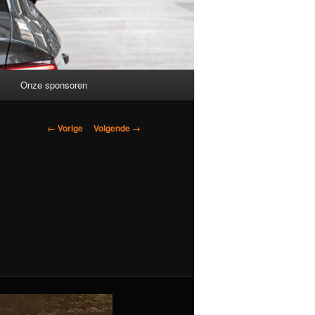
Onze sponsoren
Afbeeldingsnavigatie
← Vorige
Volgende →