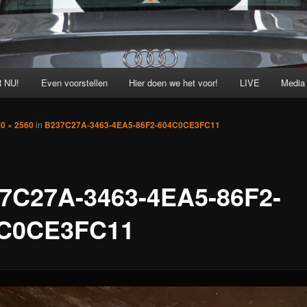
 NU!
Even voorstellen
Hier doen we het voor!
LIVE
Media
0 × 2560
in
B237C27A-3463-4EA5-86F2-604C0CE3FC11
7C27A-3463-4EA5-86F2-
C0CE3FC11