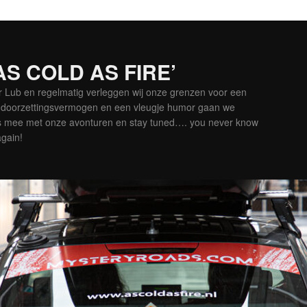
‘AS COLD AS FIRE’
er Lub en regelmatig verleggen wij onze grenzen voor een
is doorzettingsvermogen en een vleugje humor gaan we
es mee met onze avonturen en stay tuned…. you never know
again!