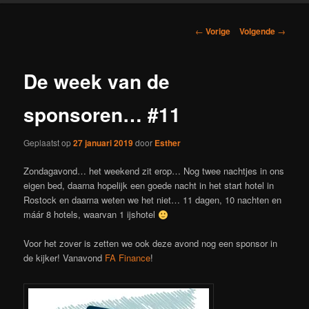
Berichtnavigatie
←
Vorige
Volgende
→
De week van de
sponsoren… #11
Geplaatst op
27 januari 2019
door
Esther
Zondagavond… het weekend zit erop… Nog twee nachtjes in ons
eigen bed, daarna hopelijk een goede nacht in het start hotel in
Rostock en daarna weten we het niet… 11 dagen, 10 nachten en
máár 8 hotels, waarvan 1 ijshotel
Voor het zover is zetten we ook deze avond nog een sponsor in
de kijker! Vanavond
FA Finance
!