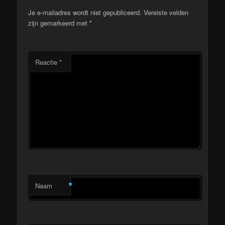
Je e-mailadres wordt niet gepubliceerd.
Vereiste velden
zijn gemarkeerd met
*
Reactie
*
*
Naam