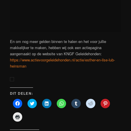
En om nog meer gelden binnen te halen en het voor jullie
makkelijker te maken, hebben wij ook een actiepagina
aangemaakt op de website van KNGF Geleidehonden:
https://www.actievoorgeleidehonden.nl/actie/esther-en-ilse-lub-
heinsman
DIT DELEN:
Klik
Klik
Klik
Klik
Klik
Klik
Klik
om
om
om
om
om
om
om
te
te
op
te
op
te
op
delen
delen
LinkedIn
delen
Tumblr
delen
Pinterest
Klik
op
met
te
op
te
met
te
om
Facebook
Twitter
delen
WhatsApp
delen
Reddit
delen
af
(Wordt
(Wordt
(Wordt
(Wordt
(Wordt
(Wordt
(Wordt
te
in
in
in
in
in
in
in