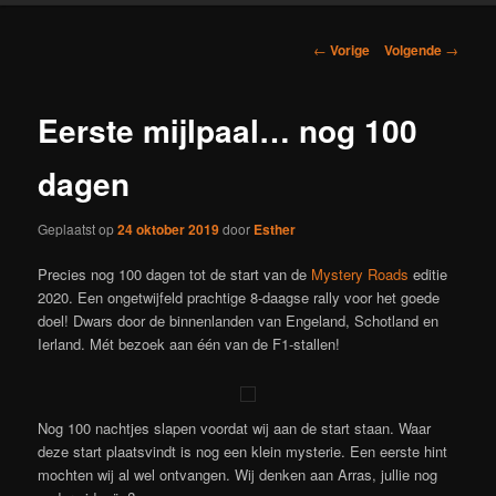
Berichtnavigatie
←
Vorige
Volgende
→
Eerste mijlpaal… nog 100
dagen
Geplaatst op
24 oktober 2019
door
Esther
Precies nog 100 dagen tot de start van de
Mystery Roads
editie
2020. Een ongetwijfeld prachtige 8-daagse rally voor het goede
doel! Dwars door de binnenlanden van Engeland, Schotland en
Ierland. Mét bezoek aan één van de F1-stallen!
Nog 100 nachtjes slapen voordat wij aan de start staan. Waar
deze start plaatsvindt is nog een klein mysterie. Een eerste hint
mochten wij al wel ontvangen. Wij denken aan Arras, jullie nog