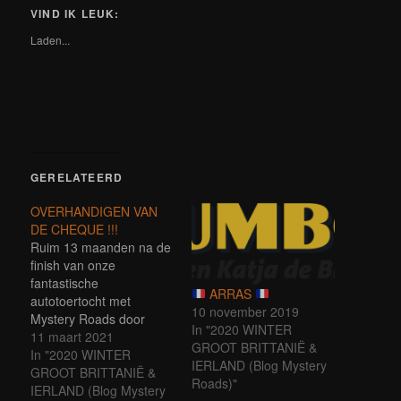
drukken
een
een
een
een
een
een
een
(Wordt
VIND IK LEUK:
nieuw
nieuw
nieuw
nieuw
nieuw
nieuw
nieuw
in
venster
venster
venster
venster
venster
venster
venster
een
Laden...
geopend)
geopend)
geopend)
geopend)
geopend)
geopend)
geopend)
nieuw
venster
geopend)
GERELATEERD
OVERHANDIGEN VAN
DE CHEQUE !!!
Ruim 13 maanden na de
finish van onze
fantastische
ARRAS
autotoertocht met
10 november 2019
Mystery Roads door
In "2020 WINTER
Engeland, Ierland en
11 maart 2021
GROOT BRITTANIË &
Schotland... Wat een
In "2020 WINTER
IERLAND (Blog Mystery
bizar jaar hebben we
GROOT BRITTANIË &
Roads)"
achter ons! Begin maart
IERLAND (Blog Mystery