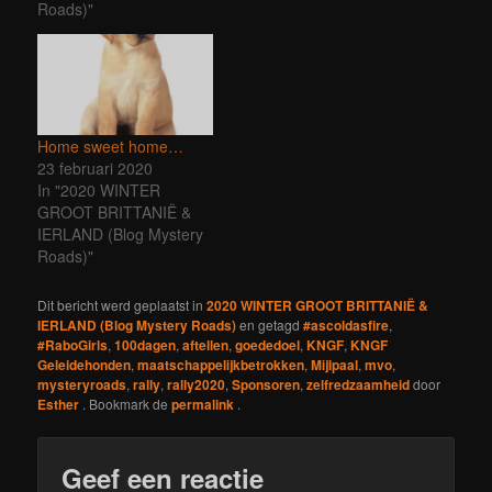
2020 werd onze wereld
Roads)"
wakker geschud met
Covid-19... en sindsdien
zitten we in een
onrealistische wereld
waarin nauwelijks iets
mogelijk is... Zo…
Home sweet home…
23 februari 2020
In "2020 WINTER
GROOT BRITTANIË &
IERLAND (Blog Mystery
Roads)"
Dit bericht werd geplaatst in
2020 WINTER GROOT BRITTANIË &
IERLAND (Blog Mystery Roads)
en getagd
#ascoldasfire
,
#RaboGirls
,
100dagen
,
aftellen
,
goededoel
,
KNGF
,
KNGF
Geleidehonden
,
maatschappelijkbetrokken
,
Mijlpaal
,
mvo
,
mysteryroads
,
rally
,
rally2020
,
Sponsoren
,
zelfredzaamheid
door
Esther
. Bookmark de
permalink
.
Geef een reactie