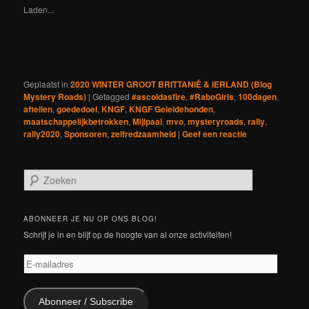
venster
venster
venster
venster
venster
venster
venster
een
Laden...
geopend)
geopend)
geopend)
geopend)
geopend)
geopend)
geopend)
nieuw
venster
geopend)
Geplaatst in
2020 WINTER GROOT BRITTANIË & IERLAND (Blog
Mystery Roads)
|
Getagged
#ascoldasfire
,
#RaboGirls
,
100dagen
,
aftellen
,
goededoel
,
KNGF
,
KNGF Geleidehonden
,
maatschappelijkbetrokken
,
Mijlpaal
,
mvo
,
mysteryroads
,
rally
,
rally2020
,
Sponsoren
,
zelfredzaamheid
|
Geef een reactie
Z
o
e
k
ABONNEER JE NU OP ONS BLOG!
e
Schrijf je in en blijf op de hoogte van al onze activiteiten!
n
E-
mailadres
Abonneer / Subscribe