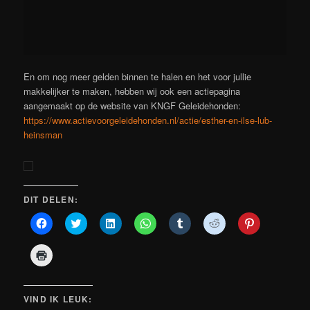
En om nog meer gelden binnen te halen en het voor jullie
makkelijker te maken, hebben wij ook een actiepagina
aangemaakt op de website van KNGF Geleidehonden:
https://www.actievoorgeleidehonden.nl/actie/esther-en-ilse-lub-
heinsman
DIT DELEN:
Klik
Klik
Klik
Klik
Klik
Klik
Klik
om
om
om
om
om
om
om
te
te
op
te
op
te
op
delen
delen
LinkedIn
delen
Tumblr
delen
Pinterest
Klik
op
met
te
op
te
met
te
om
Facebook
Twitter
delen
WhatsApp
delen
Reddit
delen
af
(Wordt
(Wordt
(Wordt
(Wordt
(Wordt
(Wordt
(Wordt
te
in
in
in
in
in
in
in
drukken
een
een
een
een
een
een
een
(Wordt
VIND IK LEUK:
nieuw
nieuw
nieuw
nieuw
nieuw
nieuw
nieuw
in