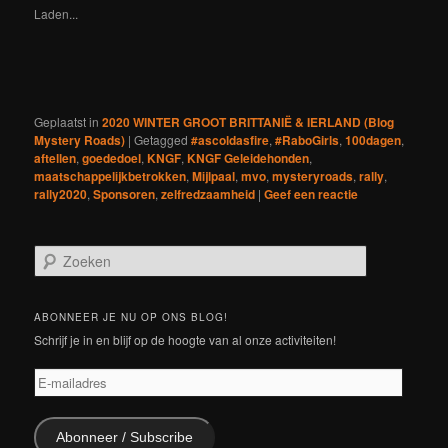
venster
venster
venster
venster
venster
venster
venster
een
Laden...
geopend)
geopend)
geopend)
geopend)
geopend)
geopend)
geopend)
nieuw
venster
geopend)
Geplaatst in
2020 WINTER GROOT BRITTANIË & IERLAND (Blog
Mystery Roads)
|
Getagged
#ascoldasfire
,
#RaboGirls
,
100dagen
,
aftellen
,
goededoel
,
KNGF
,
KNGF Geleidehonden
,
maatschappelijkbetrokken
,
Mijlpaal
,
mvo
,
mysteryroads
,
rally
,
rally2020
,
Sponsoren
,
zelfredzaamheid
|
Geef een reactie
Z
o
e
k
ABONNEER JE NU OP ONS BLOG!
e
Schrijf je in en blijf op de hoogte van al onze activiteiten!
n
E-
mailadres
Abonneer / Subscribe