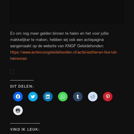
En om nog meer gelden binnen te halen en het voor jullie
makkelijker te maken, hebben wij ook een actiepagina
aangemaakt op de website van KNGF Geleidehonden:
https://www.actievoorgeleidehonden.nl/actie/esther-en-ilse-lub-
heinsman
DIT DELEN:
Klik
Klik
Klik
Klik
Klik
Klik
Klik
om
om
om
om
om
om
om
te
te
op
te
op
te
op
delen
delen
LinkedIn
delen
Tumblr
delen
Pinterest
Klik
op
met
te
op
te
met
te
om
Facebook
Twitter
delen
WhatsApp
delen
Reddit
delen
af
(Wordt
(Wordt
(Wordt
(Wordt
(Wordt
(Wordt
(Wordt
te
in
in
in
in
in
in
in
drukken
een
een
een
een
een
een
een
(Wordt
VIND IK LEUK:
nieuw
nieuw
nieuw
nieuw
nieuw
nieuw
nieuw
in