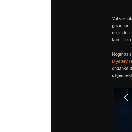
Vol verhal
gezinnen, 
de andere 
komt deze r
Nogmaals 
Mystery 
ondanks da
uitgestrek