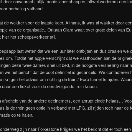
rit door onwaarschijnlijk mooie landschappen, oftwel wederom een fa
voor herhaling vatbaar!
t de wekker voor de laatste keer. Althans, ik was al wakker door ee
appje van de organisatie.. Orkaan Ciara waait over grote delen van E
k hier het scheepsverkeer stil.
oepsapp laat weten dat we een uur later ontbijten en dus draaien we 
jes om. Totdat het appje verschijnt dat we vasthouden aan de originel
ingen deze twee dames snel uit bed, in de hoogste versnelling naar he
en we het bericht dat de boot definitief is gecanceld. We contacteren 
en krijgen het advies om richting de trein / Euro tunnel te rijden. Waars
daar een ticket voor de eerstvolgende trein kopen.
afscheid van de andere deelnemers, een abrupt einde helaas… Voo
ms is de trein geen optie in verband met LPG, zij rijden toch naar de 
matie op te halen.
j onderweg zijn naar Folkestone krijgen we het bericht dat er toch een