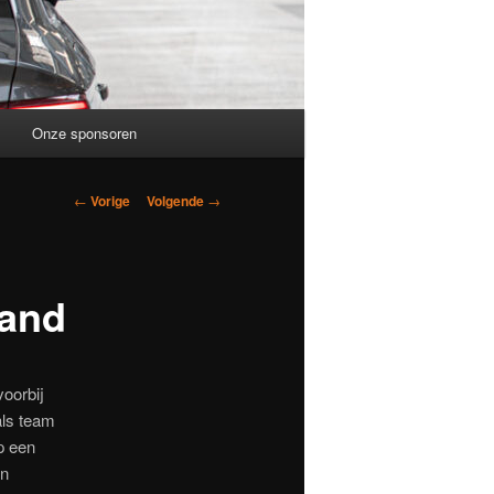
Onze sponsoren
Berichtnavigatie
←
Vorige
Volgende
→
land
voorbij
als team
p een
en