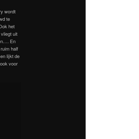
ry wordt
wd te
Ook het
liegt uit
pen…. En
 ruim half
n lijkt de
 ook voor