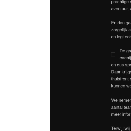
prachtige 
avontuur, 
En dan gaa
zorgelijk 
en legt oo
De gr
event
en dus spr
Daar krijg
thuisfront 
kunnen we 
We nemen 
aantal tea
meer infor
Terwijl wi