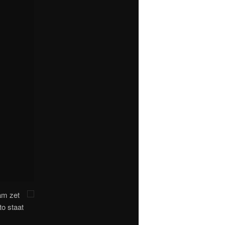
aam zet
o staat