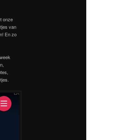
et onze
tjes van
n! En zo
 week
n,
tes,
tjes.