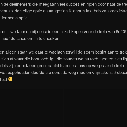
de deelnemers die meegaan veel succes en rijden door naar de trei
ent als de veilige optie en aangezien ik enorm last heb van zeeziekt
ortabele optie.
ad… we kunnen bij de balie een ticket kopen voor de trein van 9u20!
r naar de lanes om in te checken.
 alleen staan we daar te wachten terwijl de storm begint aan te tre
t zich af waar die boot toch ligt, die zouden we nu toch moeten zien li
dels zijn er ook een groot aantal teams na ons op weg naar de trein
wat opgehouden doordat ze eerst de weg moeten vrijmaken…hebben
ehad