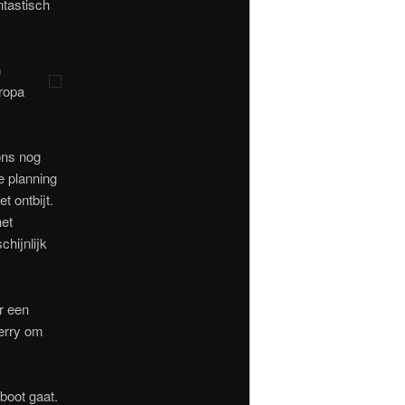
ntastisch
n
uropa
ons nog
e planning
t ontbijt.
het
chijnlijk
r een
ferry om
 boot gaat.