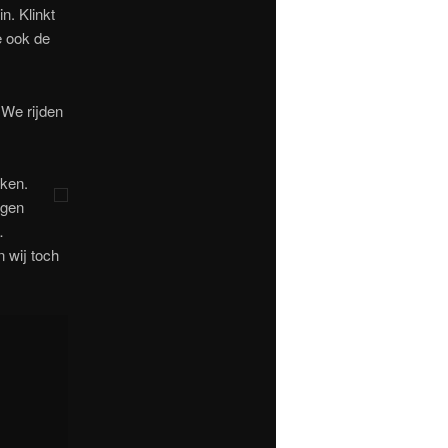
n. Klinkt
e ook de
 We rijden
kken.
ggen
…
 wij toch