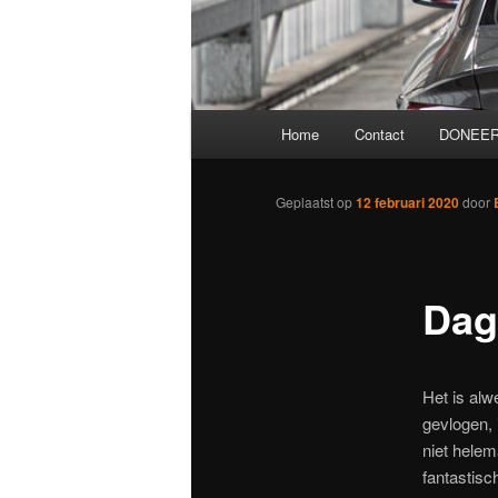
Hoofdmenu
Home
Contact
DONEER
Geplaatst op
12 februari 2020
door
Dag
Het is alw
gevlogen, 
niet helem
fantastisc