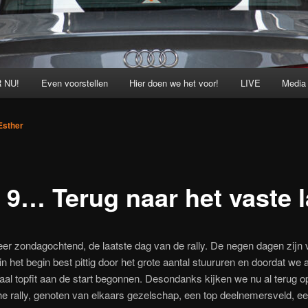
 NU!
Even voorstellen
Hier doen we het voor!
LIVE
Media
Esther
 9… Terug naar het vaste 
eer zondagochtend, de laatste dag van de rally. De negen dagen zijn 
in het begin best pittig door het grote aantal stuururen en doordat we 
aal topfit aan de start begonnen. Desondanks kijken we nu al terug o
he rally, genoten van elkaars gezelschap, een top deelnemersveld, e