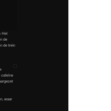
s Het
in de
 de trein
e
 cafeïne
aargezet
en, waar