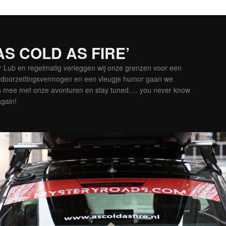
‘AS COLD AS FIRE’
er Lub en regelmatig verleggen wij onze grenzen voor een
is doorzettingsvermogen en een vleugje humor gaan we
es mee met onze avonturen en stay tuned…. you never know
again!