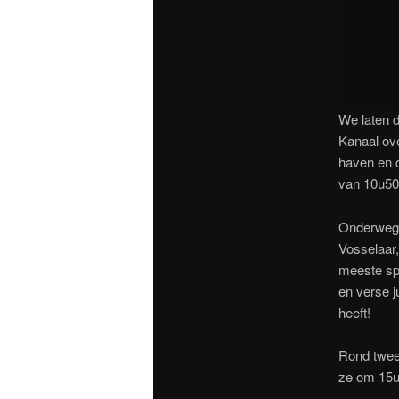
We laten d
Kanaal ove
haven en 
van 10u50 
Onderweg 
Vosselaar,
meeste spu
en verse j
heeft!
Rond twee 
ze om 15u 