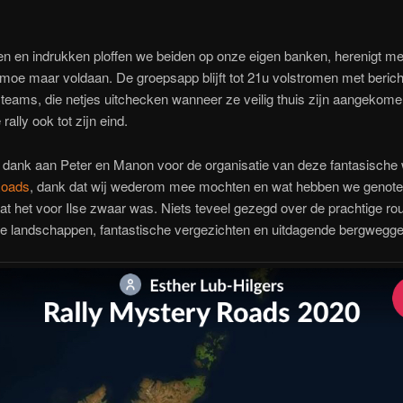
en en indrukken ploffen we beiden op onze eigen banken, herenigt m
moe maar voldaan. De groepsapp blijft tot 21u volstromen met berich
teams, die netjes uitchecken wanneer ze veilig thuis zijn aangekome
ally ook tot zijn eind.
dank aan Peter en Manon voor de organisatie van deze fantasische
Roads
, dank dat wij wederom mee mochten en wat hebben we genote
t het voor Ilse zwaar was. Niets teveel gezegd over de prachtige rou
te landschappen, fantastische vergezichten en uitdagende bergwegge