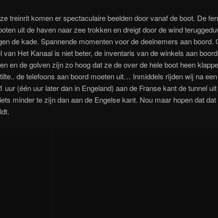
ze treinrit komen er spectaculaire beelden door vanaf de boot. De fer
oten uit de haven naar zee trokken en dreigt door de wind teruggedu
gen de kade. Spannende momenten voor de deelnemers aan boord. 
l van Het Kanaal is niet beter, de inventaris van de winkels aan boord v
en en de golven zijn zo hoog dat ze de over de hele boot heen klap
tilte.. de telefoons aan boord moeten uit… Inmiddels rijden wij na een
1 uur (één uur later dan in Engeland) aan de Franse kant de tunnel uit e
iets minder te zijn dan aan de Engelse kant. Nou maar hopen dat dat
ldt.