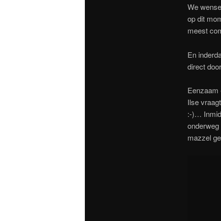
We wensen 
op dit mom
meest comf
En inderda
direct doo
Eenzaam en
Ilse vraag
:-)… Inmid
onderweg 
mazzel g