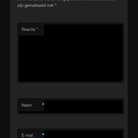
zijn gemarkeerd met
*
Reactie
*
*
Naam
*
E-mail