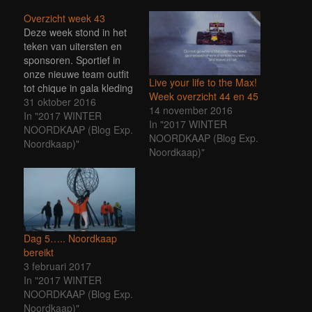
Overzicht week 43
Deze week stond in het
teken van uitersten en
sponsoren. Sportief in
onze nieuwe team outfit
Live your life to the Max!
tot chique in gala kleding
Week overzicht 44 en 45
en van een vlugge
31 oktober 2016
14 november 2016
McDonalds snack tot
In "2017 WINTER
In "2017 WINTER
luxe 3 gangen diners.
NOORDKAAP (Blog Exp.
NOORDKAAP (Blog Exp.
Daarnaast hebben er
Noordkaap)"
Noordkaap)"
hele vruchtbare
gesprekken en
mailwisselingen met
sponsoren
plaatsgevonden.
Allereerst de teamoutfit.
Dag 5….. Noordkaap
Iets met vuur,
bereikt
Voedselbank…
3 februari 2017
In "2017 WINTER
NOORDKAAP (Blog Exp.
Noordkaap)"