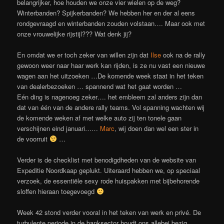
belangrijker, hoe houden we onze vier wielen op de weg?
Winterbanden? Spijkerbanden? We hebben her en der al eens
rondgevraagd en winterbanden zouden volstaan…. Maar ook met
onze vrouwelijke rijstijl??? Wat denk jij?
En omdat we er toch zeker van willen zijn dat
Ilse
ook na de rally
gewoon weer naar haar werk kan rijden, is ze nu vast een nieuwe
wagen aan het uitzoeken …De komende week staat in het teken
van dealerbezoeken … spannend wat het gaat worden …
Eén ding is nagenoeg zeker…. het embleem zal anders zijn dan
dat van één van de andere rally teams. Vol spanning wachten wij
de komende weken af met welke auto zij ten tonele gaan
verschijnen eind januari……
Marc
, wij doen dan wel een ster in
de voorruit
…
Verder is de checklist met benodigdheden van de website van
Expeditie Noordkaap geplukt. Uiteraard hebben we, op speciaal
verzoek, de essentiële sexy rode huispakken met bijbehorende
sloffen hieraan toegevoegd
Week 42 stond verder vooral in het teken van werk en privé. De
turbulente periode in de banksector houdt ons allebei bezig,