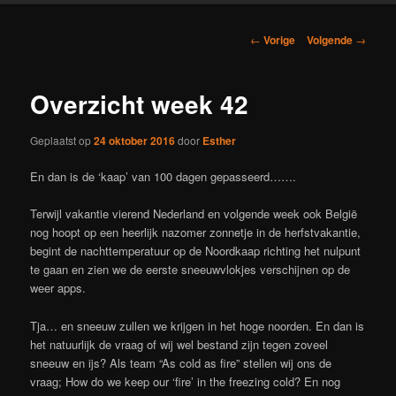
Berichtnavigatie
←
Vorige
Volgende
→
Overzicht week 42
Geplaatst op
24 oktober 2016
door
Esther
En dan is de ‘kaap’ van 100 dagen gepasseerd…….
Terwijl vakantie vierend Nederland en volgende week ook België
nog hoopt op een heerlijk nazomer zonnetje in de herfstvakantie,
begint de nachttemperatuur op de Noordkaap richting het nulpunt
te gaan en zien we de eerste sneeuwvlokjes verschijnen op de
weer apps.
Tja… en sneeuw zullen we krijgen in het hoge noorden. En dan is
het natuurlijk de vraag of wij wel bestand zijn tegen zoveel
sneeuw en ijs? Als team “As cold as fire” stellen wij ons de
vraag; How do we keep our ‘fire’ in the freezing cold? En nog