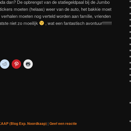
nda dan? De opbrengst van de statiegeldpaal bij de Jumbo
tickers moeten (helaas) weer van de auto, het bakkie moet
 verhalen moeten nog verteld worden aan familie, vrienden
atste niet zo moeilijk
, wat een fantastisch avontuur!!!!!!!!
ik
Klik
Klik
Klik
m
om
om
om
p
te
op
af
mblr
delen
Pinterest
te
met
te
drukken
p
len
Reddit
delen
(Wordt
ordt
(Wordt
(Wordt
in
in
in
een
n
een
een
nieuw
euw
nieuw
nieuw
venster
nster
venster
venster
geopend)
)
opend)
geopend)
geopend)
AP (Blog Exp. Noordkaap)
|
Geef een reactie