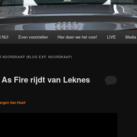
 NU!
Even voorstellen
Hier doen we het voor!
LIVE
Media
R NOORDKAAP (BLOG EXP. NOORDKAAP)
As Fire rijdt van Leknes
urgen Van Hoof