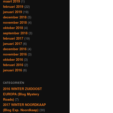
maart 2019
(1)
februari 2019
(22)
januari 2019
(19)
december 2018
(5)
november 2018
(4)
oktober 2018
(4)
september 2018
(3)
februari 2017
(19)
januari 2017
(6)
december 2016
(4)
november 2016
(3)
oktober 2016
(3)
februari 2016
(2)
januari 2016
(6)
CATEGORIEËN
2016 WINTER ZUIDOOST
EUROPA (Blog Mystery
Roads)
(7)
2017 WINTER NOORDKAAP
(Blog Exp. Noordkaap)
(30)