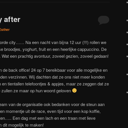
 after
Esther
rde city…… Na een nacht van bijna 12 uur (!!!) rollen we
rse broodjes, yoghurt, fruit en een heerlijke cappuccino. De
. Wat een prachtig avontuur, zoveel gezien, zoveel gedaan!
n de back office! 24 op 7 bereikbaar voor alle mogelijke en
nden verzinnen. Wij dachten dat ze ons niet meer konden
en tientallen telefoontjes & appjes, maar ze zeggen dat ze
e zullen ze maar op hun woord geloven
 team van de organisatie ook bedanken voor de steun aan
n momentje uit de race, even tijd voor een kop koffie,
hten….. Een dag met een lach en een traan met lieve
dit mogelijk te maken!