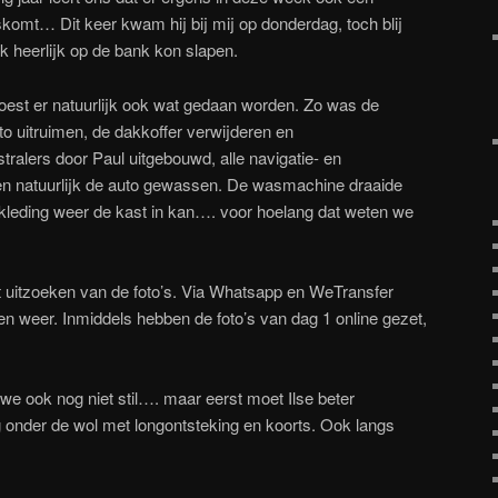
omt… Dit keer kwam hij bij mij op donderdag, toch blij
ik heerlijk op de bank kon slapen.
moest er natuurlijk ook wat gedaan worden. Zo was de
to uitruimen, de dakkoffer verwijderen en
alers door Paul uitgebouwd, alle navigatie- en
 natuurlijk de auto gewassen. De wasmachine draaide
leding weer de kast in kan…. voor hoelang dat weten we
t uitzoeken van de foto’s. Via Whatsapp en WeTransfer
 en weer. Inmiddels hebben de foto’s van dag 1 online gezet,
e ook nog niet stil…. maar eerst moet Ilse beter
g onder de wol met longontsteking en koorts. Ook langs