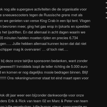
k nog alle supergave activiteiten die de organisatie voor
we sneeuwscooters tegen de Russische grens met als
n we genieten van verse King Crab in een tipi tent. Vlogen
 bevroren meer, ging het gas erop in ijskarts en speelden
het ijsdriften. En dat allemaal in acht dagen waarin we
55 minuten hadden moeten rijden en precies 6.734
gen….. Jullie hebben allemaal kunnen lezen dat dat niet
schipper mag ik overvaren’ … of toch niet….
k bij deze onze talrijke sponsoren bedanken, want zonder
geweest!!! Inmiddels loopt de teller richting de 5.000 euro
en komen er nog dagelijks mooie bedragen binnen. Blijf
!!!!!!!! Ons rekeningnummer staat tot eind maart open voor
Ook dit jaar weer een bijzonder dankwoordje voor onze
 rijders Erik & Rick van team 02 en Marc & Peter van team
an jullie gezelschap, jullie humor, steun, concurrentie en