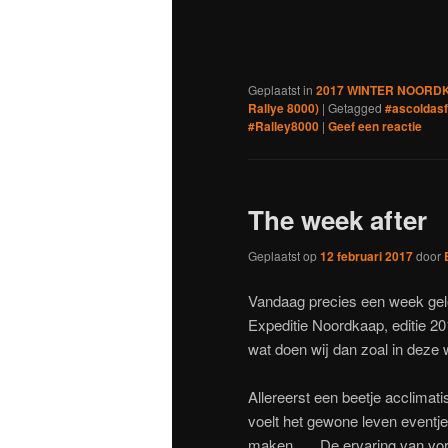
nieuw
nieuw
nieuw
nieuw
ni
venster
venster
venster
venster
ve
geopend)
geopend)
geopend)
geopend
ge
Geplaatst in
2017 WINTER NOORDKA
Rallye 8000)
|
Getagged
#ascoldasf
#Ralley8000
|
Geef een reactie
The week after
Geplaatst op
12 februari 2017
door
Vandaag precies een week gele
Expeditie Noordkaap, editie 2
wat doen wij dan zoal in deze
Allereerst een beetje acclimat
voelt het gewone leven eventje
maken….. De ervaring van vori