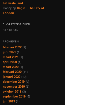
het vaste land
Gonny
op
Dag 8…The City of
London
BLOGSTATISTIEKEN
31.146 hits
ARCHIEVEN
februari 2022
(9)
juni 2021
(1)
maart 2021
(1)
april 2020
(1)
maart 2020
(1)
februari 2020
(11)
januari 2020
(12)
december 2019
(9)
november 2019
(5)
oktober 2019
(3)
september 2019
(5)
juli 2019
(1)