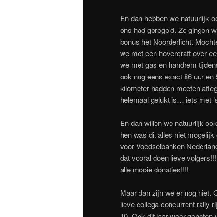
En dan hebben we natuurlijk oo
ons had geregeld. Zo gingen 
bonus het Noorderlicht. Mochte
we met een hovercraft over een
we met gas en handrem tijdens 
ook nog eens exact 86 uur en 
kilometer hadden moeten afleg
helemaal gelukt is… iets met ‘
En dan willen we natuurlijk oo
hen was dit alles niet mogelijk 
voor Voedselbanken Nederland 
dat vooral doen lieve volgers!!
alle mooie donaties!!!!
Maar dan zijn we er nog niet. 
lieve collega concurrent rally
10. Ook dit jaar weer genoten v