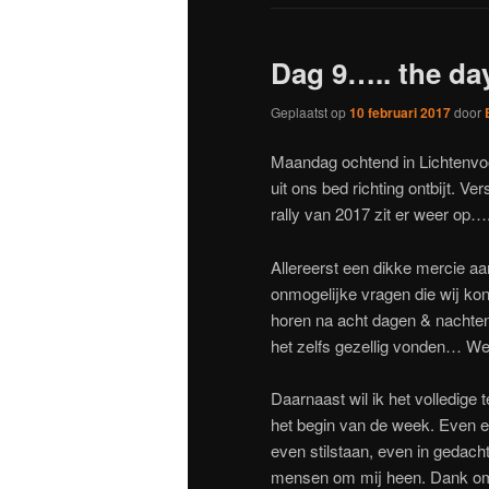
Dag 9….. the day
Geplaatst op
10 februari 2017
door
Maandag ochtend in Lichtenvoo
uit ons bed richting ontbijt. Ve
rally van 2017 zit er weer op…
Allereerst een dikke mercie aa
onmogelijke vragen die wij ko
horen na acht dagen & nachten 
het zelfs gezellig vonden… W
Daarnaast wil ik het volledige
het begin van de week. Even ee
even stilstaan, even in gedac
mensen om mij heen. Dank om 