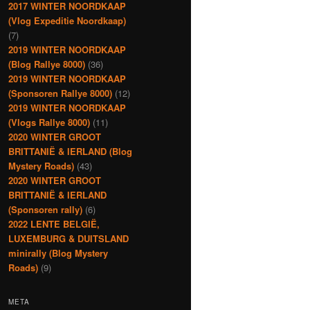
2017 WINTER NOORDKAAP
(Vlog Expeditie Noordkaap)
(7)
2019 WINTER NOORDKAAP
(Blog Rallye 8000)
(36)
2019 WINTER NOORDKAAP
(Sponsoren Rallye 8000)
(12)
2019 WINTER NOORDKAAP
(Vlogs Rallye 8000)
(11)
2020 WINTER GROOT
BRITTANIË & IERLAND (Blog
Mystery Roads)
(43)
2020 WINTER GROOT
BRITTANIË & IERLAND
(Sponsoren rally)
(6)
2022 LENTE BELGIË,
LUXEMBURG & DUITSLAND
minirally (Blog Mystery
Roads)
(9)
META