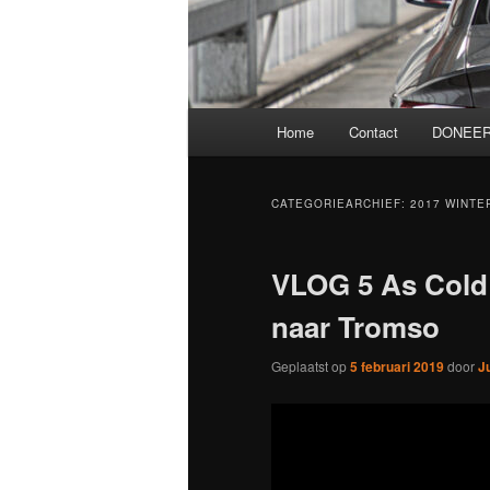
Hoofdmenu
Home
Contact
DONEER
CATEGORIEARCHIEF:
2017 WINTE
VLOG 5 As Cold 
naar Tromso
Geplaatst op
5 februari 2019
door
J