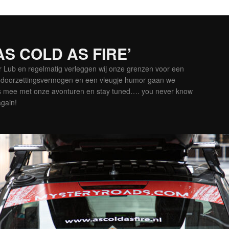
‘AS COLD AS FIRE’
er Lub en regelmatig verleggen wij onze grenzen voor een
is doorzettingsvermogen en een vleugje humor gaan we
es mee met onze avonturen en stay tuned…. you never know
again!