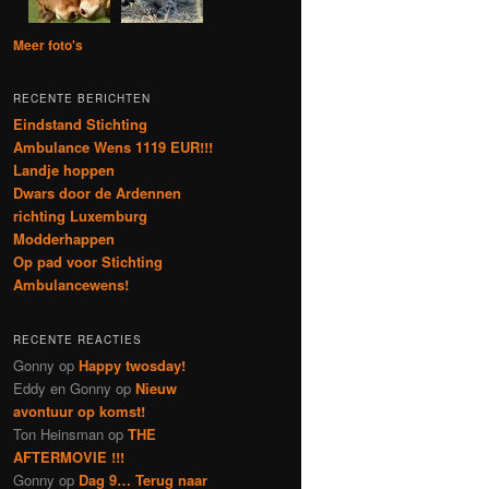
Meer foto's
RECENTE BERICHTEN
Eindstand Stichting
Ambulance Wens 1119 EUR!!!
Landje hoppen
Dwars door de Ardennen
richting Luxemburg
Modderhappen
Op pad voor Stichting
Ambulancewens!
RECENTE REACTIES
Gonny
op
Happy twosday!
Eddy en Gonny
op
Nieuw
avontuur op komst!
Ton Heinsman
op
THE
AFTERMOVIE !!!
Gonny
op
Dag 9… Terug naar