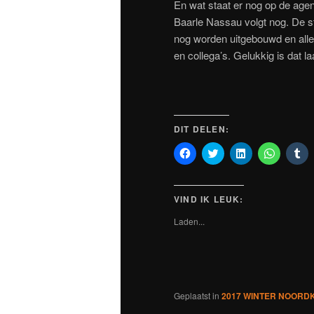
En wat staat er nog op de age
Baarle Nassau volgt nog. De s
nog worden uitgebouwd en alle
en collega’s. Gelukkig is dat la
DIT DELEN:
Klik
Klik
Klik
Klik
Kl
om
om
om
om
o
te
te
op
te
o
delen
delen
LinkedIn
delen
Tu
op
met
te
op
te
Facebook
Twitter
delen
WhatsAp
de
VIND IK LEUK:
(Wordt
(Wordt
(Wordt
(Wordt
(W
in
in
in
in
in
Laden...
een
een
een
een
ee
nieuw
nieuw
nieuw
nieuw
ni
venster
venster
venster
venster
ve
geopend)
geopend)
geopend)
geopend
ge
Geplaatst in
2017 WINTER NOORDKA