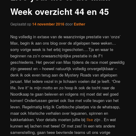
Week overzicht 44 en 45
Geplaatst op
14 november 2016
door
Esther
Nog volledig in extase van de waanzinnige prestatie van ‘onze’
Max, begin ik aan ons blog over de afgelopen twee weken…
sorry vorige week is het erbij ingeschoten….Tja en waar te
beginnen na zo’n onwaarschijnlijke prestatie in de F1
geschiedenis. Het gevoel van Max tijdens de race moet geweldig
zijn geweest en – hoewel natuurlijk volledig onvergelijkbaar –
denk ik ook even terug aan de Mystery Roads van afgelopen
januari. Met iedere vezel in je lichaam voelen dat je leeft. “One
life, live it” is mijn motto en zo hoop ik ook de tocht naar de
Noordkaap te gaan beleven en volgens mij moet dat wel goed
komen! Ondertussen geniet ook Ilse met volle teugen van het
leven. Regelmatig krijg ik Caribische plaatjes via de whatsapp,
maar ook hilarische verhalen over leguanen, spinnen en
kakkerlakken. Voor details moeten jullie bij
Ilse
zijn
. En wat
kunnen wij lachen met twee! Of met zes! In een iets andere
samenstelling, gaan twee bevriende teams uit ons vorige