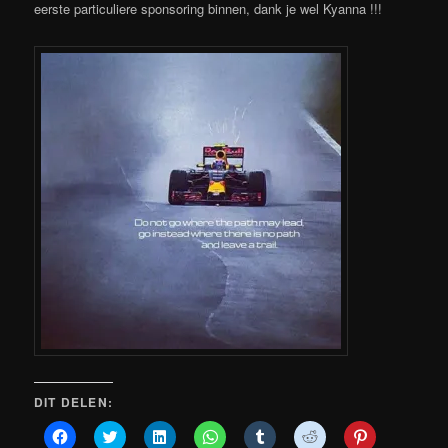
eerste particuliere sponsoring binnen, dank je wel Kyanna
!!!
DIT DELEN:
Klik
Klik
Klik
Klik
Klik
Klik
Klik
om
om
om
om
om
om
om