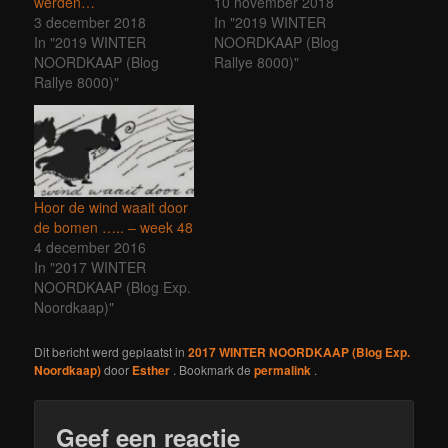
werden…
10 november 2018
3 december 2018
In "2019 WINTER
In "2019 WINTER
NOORDKAAP (Blog
NOORDKAAP (Blog
Rallye 8000)"
Rallye 8000)"
Hoor de wind waait door
de bomen ….. – week 48
4 december 2016
In "2017 WINTER
NOORDKAAP (Blog Exp.
Noordkaap)"
Dit bericht werd geplaatst in
2017 WINTER NOORDKAAP (Blog Exp.
Noordkaap)
door
Esther
. Bookmark de
permalink
.
Geef een reactie