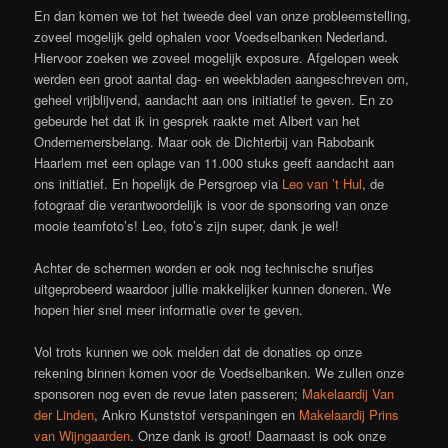
En dan komen we tot het tweede deel van onze probleemstelling,
zoveel mogelijk geld ophalen voor Voedselbanken Nederland.
Hiervoor zoeken we zoveel mogelijk exposure. Afgelopen week
werden een groot aantal dag- en weekbladen aangeschreven om,
geheel vrijblijvend, aandacht aan ons initiatief te geven. En zo
gebeurde het dat ik in gesprek raakte met Albert van het
Ondernemersbelang. Maar ook de Dichterbij van Rabobank
Haarlem met een oplage van 11.000 stuks geeft aandacht aan
ons initiatief. En hopelijk de Persgroep via
Leo van ’t Hul
, de
fotograaf die verantwoordelijk is voor de sponsoring van onze
mooie teamfoto’s! Leo, foto’s zijn super, dank je wel!
Achter de schermen worden er ook nog technische snufjes
uitgeprobeerd waardoor jullie makkelijker kunnen doneren. We
hopen hier snel meer informatie over te geven.
Vol trots kunnen we ook melden dat de donaties op onze
rekening binnen komen voor de Voedselbanken. We zullen onze
sponsoren nog even de revue laten passeren;
Makelaardij Van
der Linden
, Ankro Kunststof verspaningen en
Makelaardij Prins
van Wijngaarden
. Onze dank is groot! Daarnaast is ook onze