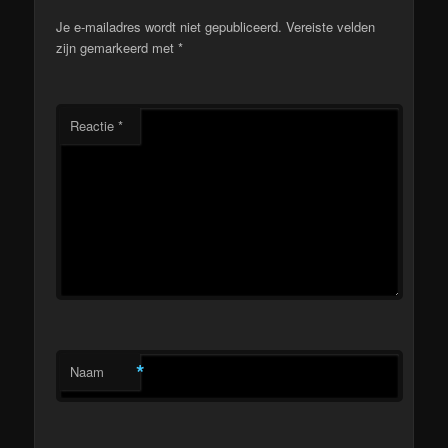
Je e-mailadres wordt niet gepubliceerd.
Vereiste velden
zijn gemarkeerd met
*
Reactie
*
*
Naam