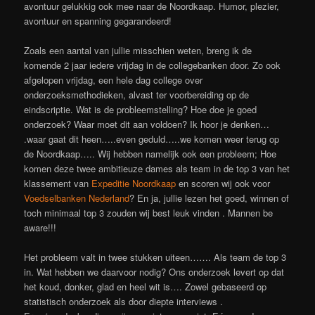
avontuur gelukkig ook mee naar de Noordkaap. Humor, plezier,
avontuur en spanning gegarandeerd!
Zoals een aantal van jullie misschien weten, breng ik de
komende 2 jaar iedere vrijdag in de collegebanken door. Zo ook
afgelopen vrijdag, een hele dag college over
onderzoeksmethodieken, alvast ter voorbereiding op de
eindscriptie. Wat is de probleemstelling? Hoe doe je goed
onderzoek? Waar moet dit aan voldoen? Ik hoor je denken…
.waar gaat dit heen…..even geduld…..we komen weer terug op
de Noordkaap….. Wij hebben namelijk ook een probleem; Hoe
komen deze twee ambitieuze dames als team in de top 3 van het
klassement van
Expeditie Noordkaap
en scoren wij ook voor
Voedselbanken Nederland
? En ja, jullie lezen het goed, winnen of
toch minimaal top 3 zouden wij best leuk vinden
. Mannen be
aware!!!
Het probleem valt in twee stukken uiteen……. Als team de top 3
in. Wat hebben we daarvoor nodig? Ons onderzoek levert op dat
het koud, donker, glad en heel wit is…. Zowel gebaseerd op
statistisch onderzoek als door diepte interviews
.