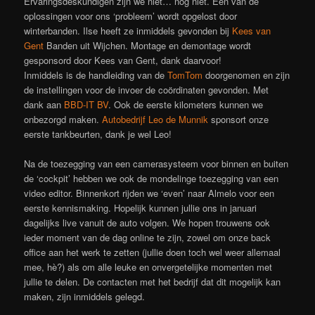
Ervaringsdeskundigen zijn we niet… nog niet. Eén van de
oplossingen voor ons ‘probleem’ wordt opgelost door
winterbanden. Ilse heeft ze inmiddels gevonden bij
Kees van
Gent
Banden uit Wijchen. Montage en demontage wordt
gesponsord door Kees van Gent, dank daarvoor!
Inmiddels is de handleiding van de
TomTom
doorgenomen en zijn
de instellingen voor de invoer de coördinaten gevonden. Met
dank aan
BBD-IT BV
. Ook de eerste kilometers kunnen we
onbezorgd maken.
Autobedrijf Leo de Munnik
sponsort onze
eerste tankbeurten, dank je wel Leo!
Na de toezegging van een camerasysteem voor binnen en buiten
de ‘cockpit’ hebben we ook de mondelinge toezegging van een
video editor. Binnenkort rijden we ‘even’ naar Almelo voor een
eerste kennismaking. Hopelijk kunnen jullie ons in januari
dagelijks live vanuit de auto volgen. We hopen trouwens ook
ieder moment van de dag online te zijn, zowel om onze back
office aan het werk te zetten (jullie doen toch wel weer allemaal
mee, hè?) als om alle leuke en onvergetelijke momenten met
jullie te delen. De contacten met het bedrijf dat dit mogelijk kan
maken, zijn inmiddels gelegd.