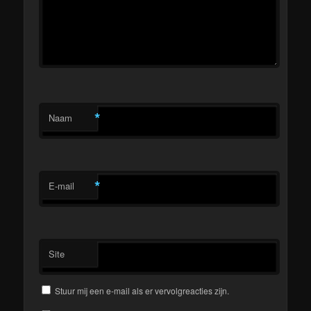
*
Naam
*
E-mail
Site
Stuur mij een e-mail als er vervolgreacties zijn.