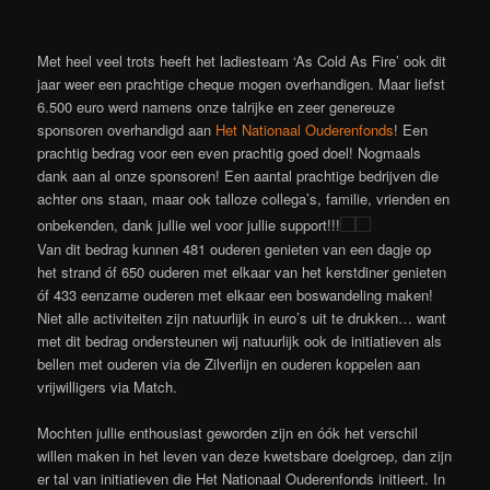
Met heel veel trots heeft het ladiesteam ‘As Cold As Fire’ ook dit
jaar weer een prachtige cheque mogen overhandigen. Maar liefst
6.500 euro werd namens onze talrijke en zeer genereuze
sponsoren overhandigd aan
Het Nationaal Ouderenfonds
! Een
prachtig bedrag voor een even prachtig goed doel! Nogmaals
dank aan al onze sponsoren! Een aantal prachtige bedrijven die
achter ons staan, maar ook talloze collega’s, familie, vrienden en
onbekenden, dank jullie wel voor jullie support!!!
Van dit bedrag kunnen 481 ouderen genieten van een dagje op
het strand óf 650 ouderen met elkaar van het kerstdiner genieten
óf 433 eenzame ouderen met elkaar een boswandeling maken!
Niet alle activiteiten zijn natuurlijk in euro’s uit te drukken… want
met dit bedrag ondersteunen wij natuurlijk ook de initiatieven als
bellen met ouderen via de Zilverlijn en ouderen koppelen aan
vrijwilligers via Match.
Mochten jullie enthousiast geworden zijn en óók het verschil
willen maken in het leven van deze kwetsbare doelgroep, dan zijn
er tal van initiatieven die Het Nationaal Ouderenfonds initieert. In