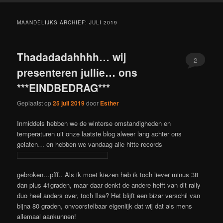
MAANDELIJKS ARCHIEF:
JULI 2019
Thadadadahhhh… wij
2
presenteren jullie… ons
***EINDBEDRAG***
Geplaatst op
25 juli 2019
door
Esther
Inmiddels hebben we de winterse omstandigheden en
temperaturen uit onze laatste blog alweer lang achter ons
gelaten… en hebben we vandaag alle hitte records
gebroken…pfff.. Als ik moet kiezen heb ik toch liever minus 38
dan plus 41graden, maar daar denkt de andere helft van dit rally
duo heel anders over, toch Ilse? Het blijft een bizar verschil van
bijna 80 graden, onvoorstelbaar eigenlijk dat wij dat als mens
allemaal aankunnen!