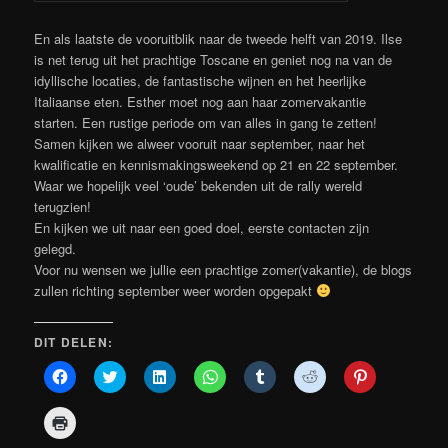
En als laatste de vooruitblik naar de tweede helft van 2019. Ilse
is net terug uit het prachtige Toscane en geniet nog na van de
idyllische locaties, de fantastische wijnen en het heerlijke
Italiaanse eten. Esther moet nog aan haar zomervakantie
starten. Een rustige periode om van alles in gang te zetten!
Samen kijken we alweer vooruit naar september, naar het
kwalificatie en kennismakingsweekend op 21 en 22 september.
Waar we hopelijk veel ‘oude’ bekenden uit de rally wereld
terugzien!
En kijken we uit naar een goed doel, eerste contacten zijn
gelegd.
Voor nu wensen we jullie een prachtige zomer(vakantie), de blogs
zullen richting september weer worden opgepakt
DIT DELEN:
Klik
Klik
Klik
Klik
Klik
Klik
Klik
om
om
om
om
om
om
om
te
te
op
te
op
te
op
delen
delen
LinkedIn
delen
Tumblr
delen
Pinterest
Klik
op
met
te
op
te
met
te
om
Facebook
Twitter
delen
WhatsApp
delen
Reddit
delen
af