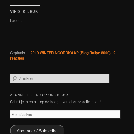
(Wordt
(Wordt
(Wordt
(Wordt
(Wordt
(Wordt
(Wordt
te
in
in
in
in
in
in
in
drukken
een
een
een
een
een
een
een
(Wordt
VIND IK LEUK:
nieuw
nieuw
nieuw
nieuw
nieuw
nieuw
nieuw
in
venster
venster
venster
venster
venster
venster
venster
een
Laden...
geopend)
geopend)
geopend)
geopend)
geopend)
geopend)
geopend)
nieuw
venster
geopend)
Geplaatst in
2019 WINTER NOORDKAAP (Blog Rallye 8000)
|
2
reacties
Z
o
e
k
ABONNEER JE NU OP ONS BLOG!
e
Schrijf je in en blijf op de hoogte van al onze activiteiten!
n
E-
mailadres
Abonneer / Subscribe