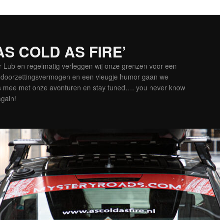
‘AS COLD AS FIRE’
er Lub en regelmatig verleggen wij onze grenzen voor een
is doorzettingsvermogen en een vleugje humor gaan we
es mee met onze avonturen en stay tuned…. you never know
again!