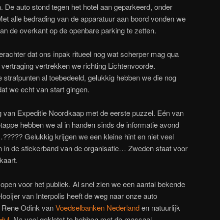
en. De auto stond tegen het hotel aan geparkeerd, onder
et alle bedrading van de apparatuur aan boord vonden we
aan de overkant op de openbare parking te zetten.
erachter dat ons inpak ritueel nog wat scherper mag qua
vertraging vertrekken we richting Lichtenvoorde.
 strafpunten al toebedeeld, gelukkig hebben we die nog
t we echt van start gingen.
ing van Expeditie Noordkaap met de eerste puzzel. Eén van
etappe hebben we al in handen sinds de informatie avond
??? Gelukkig krijgen we een kleine hint en niet veel
 in de stickerband van de organisatie… Zweden staat voor
kaart.
open voor het publiek. Al snel zien we een aantal bekende
oijer van Interpolis heeft de weg naar onze auto
n Rene Odink van
Voedselbanken Nederland
en natuurlijk
Hul
. Na veel gekletst te hebben met de massaal