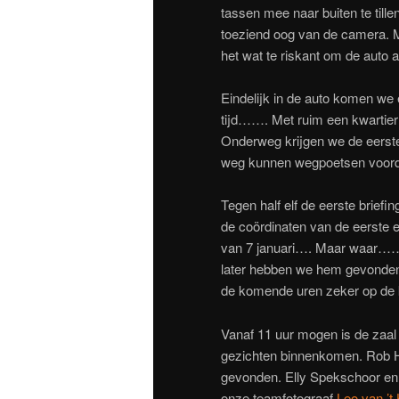
tassen mee naar buiten te till
toeziend oog van de camera. M
het wat te riskant om de auto 
Eindelijk in de auto komen we 
tijd……. Met ruim een kwartier 
Onderweg krijgen we de eerste
weg kunnen wegpoetsen voorda
Tegen half elf de eerste brief
de coördinaten van de eerste 
van 7 januari…. Maar waar……??
later hebben we hem gevonden
de komende uren zeker op de 
Vanaf 11 uur mogen is de zaal 
gezichten binnenkomen. Rob Ho
gevonden. Elly Spekschoor e
onze teamfotograaf
Leo van ’t 