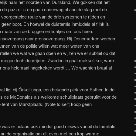
elijk naar het noorden van Duitsland. We gokken dat het
n de puzzel is en gaan onderweg al aan de slag met de
voorgestelde route van de drie systemen te rijden en
geen boot. En hoewel de duisternis inmiddels al flink is
le mate van de bruggen en lichtjes om ons heen.
rensovergang naar grensovergang. Bij Denemarken worden
nen van de politie willen wat meer weten van ons
tellen we wat we gaan doen en wijzen we er subtiel op dat
e mogen toch doorrijden. Zweden in gaat makkelijker, ware
oor ons helemaal nagekeken wordt…. We wachten braaf af
t ligt bij Örkelljunga, een bekende plek voor Esther. In de
s de McDonalds als welkome schuilplaats gebruikt voor de
tent van Marktplaats. (Note to self; koop geen
was er helaas ook minder goed nieuws vanuit de familiale
van de organisatie om dit even met een kop warme