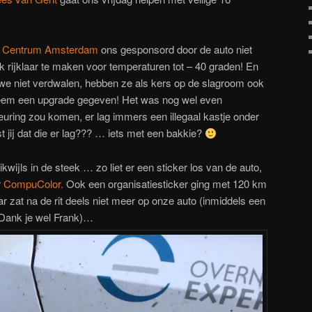
i Centrum Amsterdam
ons gesponsord door de auto niet
 rijklaar te maken voor temperaturen tot – 40 graden! En
 we niet verdwalen, hebben ze als kers op de slagroom ook
eem een upgrade gegeven! Het was nog wel even
uring zou komen, er lag immers een illegaal kastje onder
t jij dat die er lag??? … iets met een bakkie?
kwijls in de steek … zo liet er een sticker los van de auto,
r
CompuColor.
Ook een organisatiesticker ging met 120 km
ar zat na de rit deels niet meer op onze auto (inmiddels een
 Dank je wel Frank)…