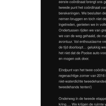
eerste coördinaat brengt ons g
tweede punt het coördinaat va
berekeningen. We besluiten de 
nemen bruggen en toch niet de 
ingetreden, genieten we in vol
Ondertussen rijden we van g
we van de weg gehaald, de man
avontuur. Vol enthousiasme ver
de tijd doorloopt… gelukkig w
het niet dat de Poolse auto v
en mogen ook door.
Eindpunt van het twee coördinaa
regenachtige zomer van 2016 i
niet-waterdichte tweedehandse 
tweedehands tenten!)
Onderweg in de tweede etappe 
kring…. We krijgen de ruimte 