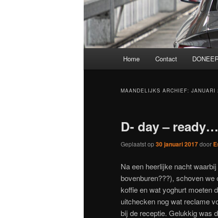
Hoofdmenu
Home
Contact
DONEER
MAANDELIJKS ARCHIEF:
JANUARI 
D- day – ready
Geplaatst op
30 januari 2017
door
E
Na een heerlijke nacht waarb
bovenburen???), schoven we om
koffie en wat yoghurt moeten 
uitchecken nog wat reclame vo
bij de receptie. Gelukkig was d