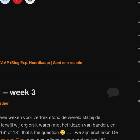
m
om
om
om
p
te
op
af
mblr
delen
Pinterest
te
met
te
drukken
p
len
Reddit
delen
(Wordt
ordt
(Wordt
(Wordt
in
in
in
een
n
een
een
nieuw
euw
nieuw
nieuw
venster
nster
venster
venster
geopend)
)
opend)
geopend)
geopend)
AP (Blog Exp. Noordkaap)
|
Geef een reactie
? – week 3
sther
wee weken voor vertrek stond de wereld stil bij de
terwijl wij erg druk waren met het kiezen van banden, en
6” of 18”, that’s the question
….. we zijn eruit hoor. De
es van Gent
gaat ons vrijdag helpen met veilige 16”