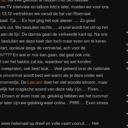
e TV interview en talloze foto’s later, moeten we voor ons
m 13;12 vertrekken we vanuit de hal van Roemaat
abaal. Tja…. En hoe ging het ook alweer….. Zo goed
ck out. We besluiten rechts…, al snel wordt het stil op het
t aan de lijn. De dames gaan de verkeerde kant op. Na ons
aar, besluiten we deze keer dan toch maar even om te keren
art, opnieuw langs de vertrekhal, ach voor de
h???? En wat er mis kan gaan, dat gaat ook mis.
van het bakkie zat los, waardoor wij wel konden
 meepraten, ook best leuk… Veel geleerd over de nationale
 omvormer wordt best wel warm als je deze onder een
ermomentje. De
Lescam
doet het niet wonder stroom, maar
gelijk het magische woord van deze rally zijn…. Fixen…
e Droam er even mee op, gelukkig hebben we het nummer
r later zijn we gelukkig weer online…Pffffff…. Even stress
h weer helemaal op dreef en volle vaart vooruit….. Het