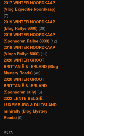
2017 WINTER NOORDKAAP
(Vlog Expeditie Noordkaap)
(7)
2019 WINTER NOORDKAAP
(Blog Rallye 8000)
(36)
2019 WINTER NOORDKAAP
(Sponsoren Rallye 8000)
(12)
2019 WINTER NOORDKAAP
(Vlogs Rallye 8000)
(11)
2020 WINTER GROOT
BRITTANIË & IERLAND (Blog
Mystery Roads)
(43)
2020 WINTER GROOT
BRITTANIË & IERLAND
(Sponsoren rally)
(6)
2022 LENTE BELGIË,
LUXEMBURG & DUITSLAND
minirally (Blog Mystery
Roads)
(9)
META