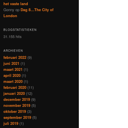
het vaste land
Gonny
op
Dag 8…The City of
London
BLOGSTATISTIEKEN
31.155 hits
ARCHIEVEN
februari 2022
(9)
juni 2021
(1)
maart 2021
(1)
april 2020
(1)
maart 2020
(1)
februari 2020
(11)
januari 2020
(12)
december 2019
(9)
november 2019
(5)
oktober 2019
(3)
september 2019
(5)
juli 2019
(1)