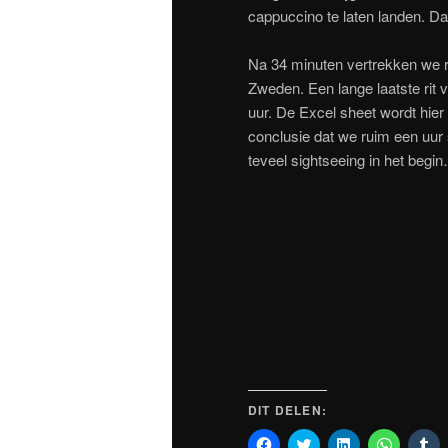
cappuccino te laten landen. D
Na 34 minuten vertrekken we ri
Zweden. Een lange laatste rit 
uur. De Excel sheet wordt hier
conclusie dat we ruim een uur
teveel sightseeing in het beg
DIT DELEN:
Klik
Klik
Klik
Klik
Kl