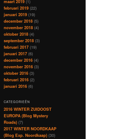
maart 2019
(1)
februari 2019
(22)
januari 2019
(19)
december 2018
(5)
november 2018
(4)
oktober 2018
(4)
september 2018
(3)
februari 2017
(19)
januari 2017
(6)
december 2016
(4)
november 2016
(3)
oktober 2016
(3)
februari 2016
(2)
januari 2016
(6)
CATEGORIEËN
2016 WINTER ZUIDOOST
EUROPA (Blog Mystery
Roads)
(7)
2017 WINTER NOORDKAAP
(Blog Exp. Noordkaap)
(30)