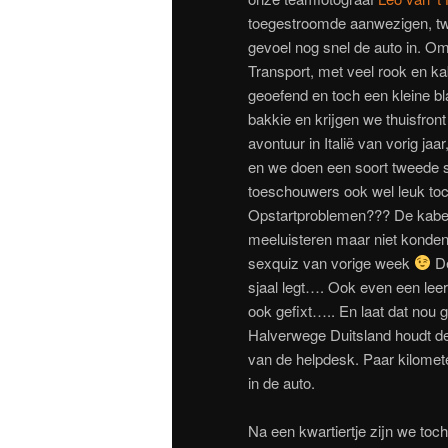
toegestroomde aanwezigen, twe
gevoel nog snel de auto in. O
Transport, met veel rook en k
geoefend en toch een kleine bla
bakkie en krijgen we thuisfron
avontuur in Italië van vorig j
en we doen een soort tweede st
toeschouwers ook wel leuk toc
Opstartproblemen??? De kabel 
meeluisteren maar niet konden
sexquiz van vorige week
De
sjaal legt…. Ook even een le
ook gefixt….. En laat dat nou 
Halverwege Duitsland houdt d
van de helpdesk. Paar kilomete
in de auto.
Na een kwartiertje zijn we toc