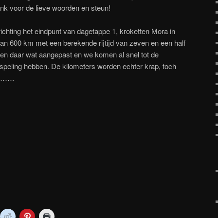
ank voor de lieve woorden en steun!
chting het eindpunt van dagetappe 1, kroketten Mora in
van 600 km met een berekende rijtijd van zeven en een half
 en daar wat aangepast en we komen al snel tot de
 speling hebben. De kilometers worden echter krap, toch
in…….
ik
Klik
Klik
Klik