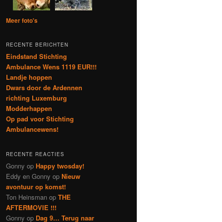
Meer foto's
RECENTE BERICHTEN
Eindstand Stichting
Ambulance Wens 1119 EUR!!!
Landje hoppen
Dwars door de Ardennen
richting Luxemburg
Modderhappen
Op pad voor Stichting
Ambulancewens!
RECENTE REACTIES
Gonny
op
Happy twosday!
Eddy en Gonny
op
Nieuw
avontuur op komst!
Ton Heinsman
op
THE
AFTERMOVIE !!!
Gonny
op
Dag 9… Terug naar