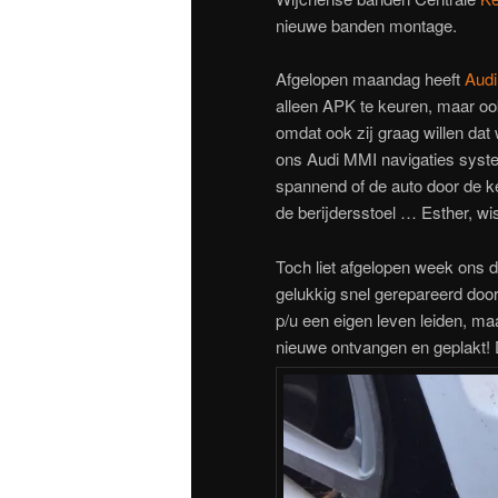
nieuwe banden montage.
Afgelopen maandag heeft
Aud
alleen APK te keuren, maar ook
omdat ook zij graag willen dat
ons Audi MMI navigaties syst
spannend of de auto door de ke
de berijdersstoel … Esther, wis
Toch liet afgelopen week ons di
gelukkig snel gerepareerd doo
p/u een eigen leven leiden, ma
nieuwe ontvangen en geplakt!