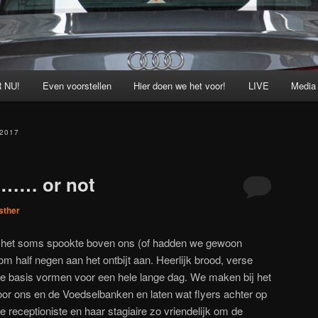
 NU!
Even voorstellen
Hier doen we het voor!
LIVE
Media
2017
……… or not
sther
ij het soms spookte boven ons (of hadden we gewoon
 half negen aan het ontbijt aan. Heerlijk brood, verse
de basis vormen voor een hele lange dag. We maken bij het
or ons en de Voedselbanken en laten wat flyers achter op
e receptioniste en haar stagiaire zo vriendelijk om de