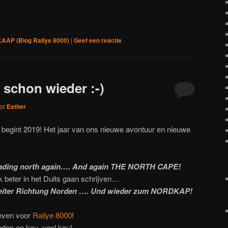
nster
venster
venster
geopend)
)
opend)
geopend)
geopend)
AP (Blog Rallye 8000)
|
Geef een reactie
schon wieder :-)
or
Esther
begint 2019! Het jaar van ons nieuwe avontuur en nieuwe
eading north again…. And again THE NORTH CAPE!
ik beter in het Duits gaan schrijven…
Weiter Richtung Norden …. Und wieder zum NORDKAP!
even voor
Rallye 8000
!
nden en kou, veel kou!