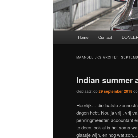
Hoofdmenu
Home
Contact
DONEER
MAANDELIJKS ARCHIEF:
SEPTEMB
Indian summer 
Geplaatst op
29 september 2018
do
Heerlijk… die laatste zonnestr
dagen hebt. Nou ja vrij.. vrij v
penningmeester, accountant en 
te doen, ook al is het soms w
glaasje wijn, en nog wat zon… 