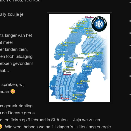
ly zou je je
ts langer van het
at meer
r landen zien,
én toch uitdaging
 hebben gevonden!
taal….
 spreken, wij
anuari
ns gemak richting
n de Deense grens
ot en finish op 9 februari in St Anton… Jaja we zullen
. Wie weet hebben we na 11 dagen ‘stilzitten’ nog energie