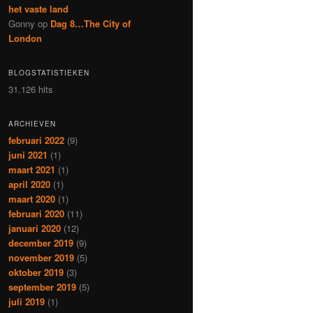
het vaste land
Gonny
op
Dag 8…The City of
London
BLOGSTATISTIEKEN
31.126 hits
ARCHIEVEN
februari 2022
(9)
juni 2021
(1)
maart 2021
(1)
april 2020
(1)
maart 2020
(1)
februari 2020
(11)
januari 2020
(12)
december 2019
(9)
november 2019
(5)
oktober 2019
(3)
september 2019
(5)
juli 2019
(1)