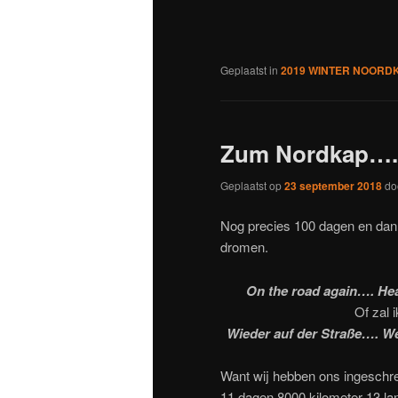
venster
venster
venster
venster
ve
geopend)
geopend)
geopend)
geopend
ge
Geplaatst in
2019 WINTER NOORDKA
Zum Nordkap…. 
Geplaatst op
23 september 2018
do
Nog precies 100 dagen en dan 
dromen.
On the road again…. H
Of zal 
Wieder auf der Straße…. 
Want wij hebben ons ingeschr
11 dagen 8000 kilometer 13 la