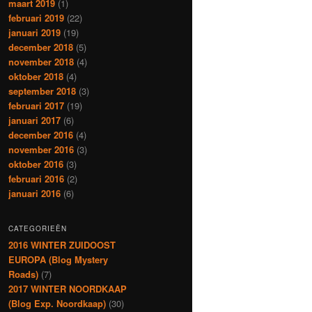
maart 2019
(1)
februari 2019
(22)
januari 2019
(19)
december 2018
(5)
november 2018
(4)
oktober 2018
(4)
september 2018
(3)
februari 2017
(19)
januari 2017
(6)
december 2016
(4)
november 2016
(3)
oktober 2016
(3)
februari 2016
(2)
januari 2016
(6)
CATEGORIEËN
2016 WINTER ZUIDOOST
EUROPA (Blog Mystery
Roads)
(7)
2017 WINTER NOORDKAAP
(Blog Exp. Noordkaap)
(30)