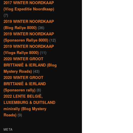
2017 WINTER NOORDKAAP
(Vlog Expeditie Noordkaap)
(7)
2019 WINTER NOORDKAAP
(Blog Rallye 8000)
(36)
2019 WINTER NOORDKAAP
(Sponsoren Rallye 8000)
(12)
2019 WINTER NOORDKAAP
(Vlogs Rallye 8000)
(11)
2020 WINTER GROOT
BRITTANIË & IERLAND (Blog
Mystery Roads)
(43)
2020 WINTER GROOT
BRITTANIË & IERLAND
(Sponsoren rally)
(6)
2022 LENTE BELGIË,
LUXEMBURG & DUITSLAND
minirally (Blog Mystery
Roads)
(9)
META