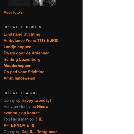
Meer foto's
RECENTE BERICHTEN
Eindstand Stichting
Ambulance Wens 1119 EUR!!!
Landje hoppen
Dwars door de Ardennen
richting Luxemburg
Modderhappen
Op pad voor Stichting
Ambulancewens!
RECENTE REACTIES
Gonny
op
Happy twosday!
Eddy en Gonny
op
Nieuw
avontuur op komst!
Ton Heinsman
op
THE
AFTERMOVIE !!!
Gonny
op
Dag 9… Terug naar