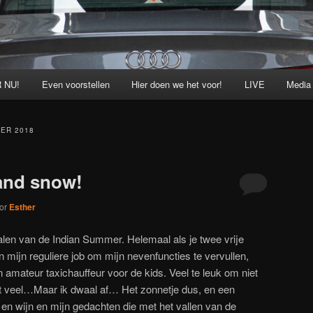
 NU!
Even voorstellen
Hier doen we het voor!
LIVE
Media
ER 2018
and snow!
or
Esther
alen van de Indian Summer. Helemaal als je twee vrije
an mijn reguliere job om mijn nevenfuncties te vervullen,
amateur taxichauffeur voor de kids. Veel te leuk om niet
at veel…Maar ik dwaal af… Het zonnetje dus, en een
en wijn en mijn gedachten die met het vallen van de