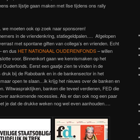
ns een lijstje gaan maken met Ilse tijdens ons rally
… we moeten ook op zoek naar sponsoren!
emers in de vriendenkring, statiegeldpalen…. Afgelopen
verrast met spontane giften van collega’s en vrienden. Echt
 – en dus
HET NATIONAAL OUDERENFONDS
– willen
slotte voor. Binnenkort gaan we kennismaken op het
 Ouderfonds. Eerst een gaatje zien te vinden in de
s druk bij de Rabobank en in de bankensector in het
 maar open te slaan…ik krijg het nieuws over de banken en
ezen. Witwaspraktijken, banken die teveel verdienen, FED die
s over aankomende recessies. Als er dan ook nog een paar
weet je dat de drukke weken nog wel even aanhouden….