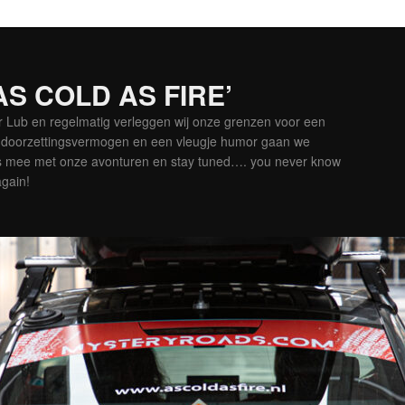
‘AS COLD AS FIRE’
er Lub en regelmatig verleggen wij onze grenzen voor een
is doorzettingsvermogen en een vleugje humor gaan we
es mee met onze avonturen en stay tuned…. you never know
again!