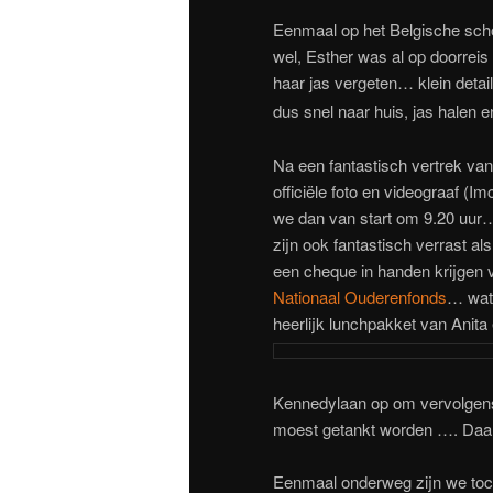
Eenmaal op het Belgische schoo
wel, Esther was al op doorrei
haar jas vergeten… klein detai
dus snel naar huis, jas halen
Na een fantastisch vertrek van
officiële foto en videograaf (
we dan van start om 9.20 uu
zijn ook fantastisch verrast al
een cheque in handen krijgen v
Nationaal Ouderenfonds
… wat 
heerlijk lunchpakket van Anita
Kennedylaan op om vervolgens
moest getankt worden …. Daar
Eenmaal onderweg zijn we toc