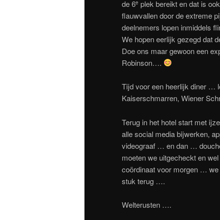
de 6
plek bereikt en dat is oo
e
flauwvallen door de extreme 
deelnemers lopen inmiddels fli
We hopen eerlijk gezegd dat d
Doe ons maar gewoon een exped
Robinson….
Tijd voor een heerlijk diner … 
Kaiserschmarren, Wiener Schni
Terug in het hotel start met ij
alle social media bijwerken, 
videograaf … en dan … douche
moeten we uitgecheckt en wel in
coördinaat voor morgen … we r
stuk terug ….
Welterusten ….