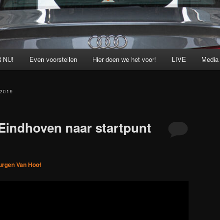
 NU!
Even voorstellen
Hier doen we het voor!
LIVE
Media
2019
Eindhoven naar startpunt
urgen Van Hoof