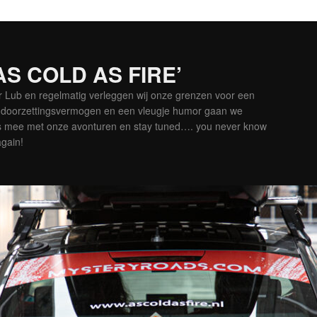
‘AS COLD AS FIRE’
er Lub en regelmatig verleggen wij onze grenzen voor een
is doorzettingsvermogen en een vleugje humor gaan we
es mee met onze avonturen en stay tuned…. you never know
again!