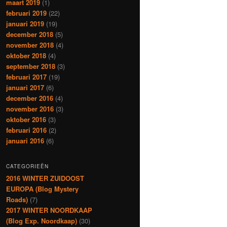
maart 2019
(1)
februari 2019
(22)
januari 2019
(19)
december 2018
(5)
november 2018
(4)
oktober 2018
(4)
september 2018
(3)
februari 2017
(19)
januari 2017
(6)
december 2016
(4)
november 2016
(3)
oktober 2016
(3)
februari 2016
(2)
januari 2016
(6)
CATEGORIEËN
2016 WINTER ZUIDOOST
EUROPA (Blog Mystery
Roads)
(7)
2017 WINTER NOORDKAAP
(Blog Exp. Noordkaap)
(30)