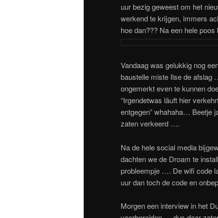
uur bezig geweest om het nie
werkend te krijgen, immers ac
hoe dan??? Na een hele poos 
Vandaag was gelukkig nog een 
baustelle miste Ilse de afsla
ongemerkt even te kunnen do
“Irgendetwas läuft hier verkeh
entgegen” whahaha… Beetje ja
zaten verkeerd ….
Na de hele social media bijg
dachten we de Droam te install
probleempje …. De wifi code la
uur dan toch de code en onbepe
Morgen een interview in het Du
voorbereiden … dus daar zaten