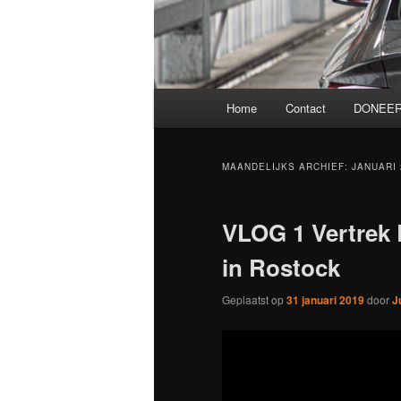
Hoofdmenu
Home
Contact
DONEER
MAANDELIJKS ARCHIEF:
JANUARI 
VLOG 1 Vertrek 
in Rostock
Geplaatst op
31 januari 2019
door
J