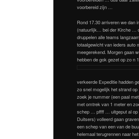
voorbereid zijn …
Rond 17.30 arriveren we dan i
(natuurlijk… bei der Kirche …
druppelen alle teams langzaam
totaalgewicht van ieders auto 
meegerekend. Morgen gaan we 
hebben de gok gezet op zo n 
verkeerde Expeditie hadden g
zo snel mogelijk het strand op (
zoek je nummer (een paal met 
met omtrek van 1 meter en zo
schep … pffff … uitgeput al op
Duitsers) volleerd gaan graven
een schep van een van de bu
helemaal terugrennen naar het