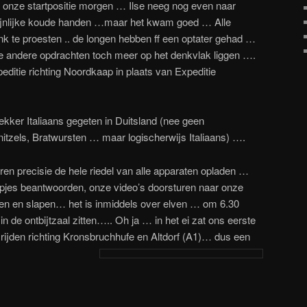
k onze startpositie morgen … Ilse neeg nog even naar
pijnlijke koude handen …maar het kwam goed … Alle
nk te proesten .. de longen hebben ff een optater gehad …
e andere opdrachten toch meer op het denkvlak liggen ….
itie richting Noordkaap in plaats van Expeditie
lekker Italiaans gegeten in Duitsland (nee geen
tzels, Bratwursten … maar logischerwijs Italiaans) ….
zeren precisie de hele riedel van alle apparaten opladen …
appjes beantwoorden, onze video’s doorsturen naar onze
n en slapen… het is inmiddels over elven … om 6.30
 de ontbijtzaal zitten….. Oh ja … in het ei zat ons eerste
ijden richting Kronsbruchhufe en Altdorf (A1)… dus een