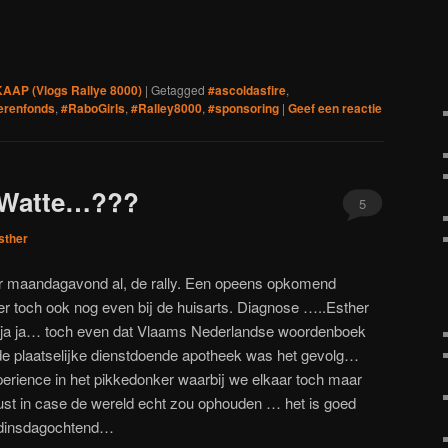
euw
nieuw
nieuw
venster
nster
venster
venster
geopend)
)
opend)
geopend)
geopend)
AP (Vlogs Rallye 8000)
|
Getagged
#ascoldasfire
,
erenfonds
,
#RaboGirls
,
#Ralley8000
,
#sponsoring
|
Geef een reactie
e Watte…???
5
sther
er maandagavond al, de rally. Een opeens opkomend
er toch ook nog even bij de huisarts. Diagnose …..Esther
 ja ja… toch even dat Vlaams Nederlandse woordenboek
 de plaatselijke dienstdoende apotheek was het gevolg…
perience in het pikkedonker waarbij we elkaar toch maar
just in case de wereld echt zou ophouden … het is goed
 dinsdagochtend…