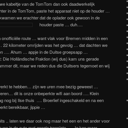
uwe kabeltje van de TomTom dan ook daadwerkelijk
hter in de TomTom, paste het apparaat niet op de houder …
kwamen we erachter dat de oplader ook gewoon in de
houder paste … duh….
onofficiële route … want vlak voor Bremen midden in een
g … 22 kilometer omrijden was het gevolg … dat dachten we
en …. Ahum … appje in de Duitse groepsapp …
rt: Die Holländische Fraktion (wij dus) kam uns gerade
mmer dit, maar we reden dus die Duitsers tegemoet en wij
ewerkt te hebben… zijn we uren mee bezig geweest …
eren… dit is onze onbeperkte wifi aan boord …. Klein
g nog bij Ilse thuis …. Broerlief ingeschakeld en na een
rkt bereikbaar, jippie …
its .. laten we daar ook nog maar het een en het ander voor
 we in de auto met google translate …. Je kan maar