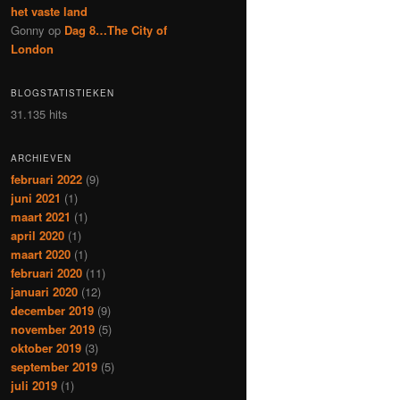
het vaste land
Gonny
op
Dag 8…The City of
London
BLOGSTATISTIEKEN
31.135 hits
ARCHIEVEN
februari 2022
(9)
juni 2021
(1)
maart 2021
(1)
april 2020
(1)
maart 2020
(1)
februari 2020
(11)
januari 2020
(12)
december 2019
(9)
november 2019
(5)
oktober 2019
(3)
september 2019
(5)
juli 2019
(1)