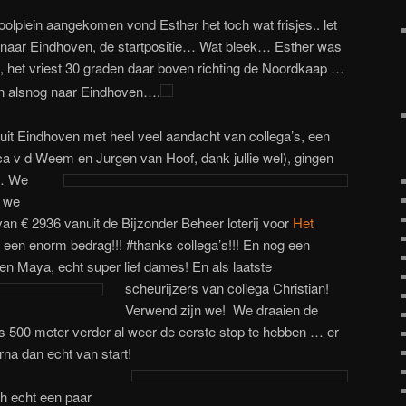
lplein aangekomen vond Esther het toch wat frisjes.. let
s naar Eindhoven, de startpositie… Wat bleek… Esther was
l, het vriest 30 graden daar boven richting de Noordkaap …
 en alsnog naar Eindhoven….
uit Eindhoven met heel veel aandacht van collega’s, een
Imca v d Weem en Jurgen van Hoof, dank jullie wel), gingen
r…
We
s we
an € 2936 vanuit de Bijzonder Beheer loterij voor
Het
een enorm bedrag!!! #thanks collega’s!!! En nog een
 en Maya, echt super lief dames!
En als laatste
scheurijzers van collega Christian!
Verwend zijn we! We draaien de
 500 meter verder al weer de eerste stop te hebben … er
na dan echt van start!
h echt een paar