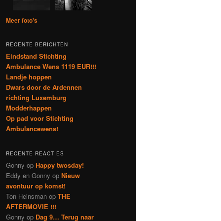
Meer foto's
RECENTE BERICHTEN
Eindstand Stichting
Ambulance Wens 1119 EUR!!!
Landje hoppen
Dwars door de Ardennen
richting Luxemburg
Modderhappen
Op pad voor Stichting
Ambulancewens!
RECENTE REACTIES
Gonny
op
Happy twosday!
Eddy en Gonny
op
Nieuw
avontuur op komst!
Ton Heinsman
op
THE
AFTERMOVIE !!!
Gonny
op
Dag 9… Terug naar