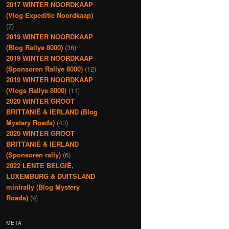
2017 WINTER NOORDKAAP
(Vlog Expeditie Noordkaap)
(7)
2019 WINTER NOORDKAAP
(Blog Rallye 8000)
(36)
2019 WINTER NOORDKAAP
(Sponsoren Rallye 8000)
(12)
2019 WINTER NOORDKAAP
(Vlogs Rallye 8000)
(11)
2020 WINTER GROOT
BRITTANIË & IERLAND (Blog
Mystery Roads)
(43)
2020 WINTER GROOT
BRITTANIË & IERLAND
(Sponsoren rally)
(6)
2022 LENTE BELGIË,
LUXEMBURG & DUITSLAND
minirally (Blog Mystery
Roads)
(9)
META