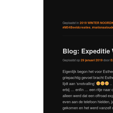
nieuw
nieuw
nieuw
nieuw
ni
venster
venster
venster
venster
ve
geopend)
geopend)
geopend)
geopend
ge
Geplaatst in
2019 WINTER NOORDKA
#M54Beeldcreaties
,
#nationaaloud
Blog: Expediti
Geplaatst op
29 januari 2019
door
E
Eigenlijk begon het voor Esth
griepachtig gevoel bracht Esth
lijdt aan ‘snotvalling’
..
erbij … enfin … een ritje naar
alleen werd dat een offroad ex
even aan de telefoon hielden, 
gekomen en het werd vanzelf