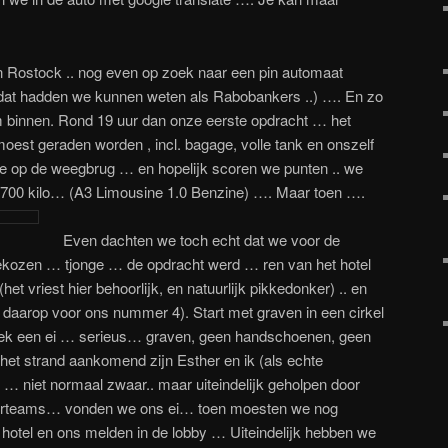
n Rostock .. nog even op zoek naar een pin automaat
 dat hadden we kunnen weten als Rabobankers ..) …. En zo
 binnen. Rond 19 uur dan onze eerste opdracht … het
moest geraden worden , incl. bagage, volle tank en onszelf
op de weegbrug … en hopelijk scoren we punten .. we
1700 kilo… (A3 Limousine 1.0 Benzine) …. Maar toen ….
Even dachten we toch echt dat we voor de
ekozen … tjonge … de opdracht werd … ren van het hotel
het vriest hier behoorlijk, en natuurlijk pikkedonker) .. en
daarop voor ons nummer 4). Start met graven in een cirkel
ek een ei … serieus… graven, geen handschoenen, geen
 het strand aankomend zijn Esther en ik (als echte
 … niet normaal zwaar.. maar uiteindelijk geholpen door
urteams… vonden we ons ei… toen moesten we nog
 hotel en ons melden in de lobby … Uiteindelijk hebben we