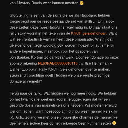
van Mystery Roads weer kunnen inzetten
Storytelling is één van de skills die we als Rabobank hebben
toegevoegd aan de reeds bestaande set van skills… En tja ook
deze zetten deze twee RaboGirls regelmatig in. Dit jaar staat ons
rally story vooral in het teken van de
KNGF geleidehonden
. Want
wat een fantastisch verhaal heeft deze organisatie. Wist jij dat
geleidehonden tegenwoordig ook worden ingezet bij autisme, bij
andere beperkingen, maar ook voor het opsporen van
borstkanker. Kortom zo dankbaar werk! Door een donatie op onze
sponsorrekening
NL63RABO0306810115
tnv Ilse Heinsman –
Esther Lub o.v.v. Rally KNGF Geleidehonden over te maken,
steun jij dit prachtige doel! Hebben we onze eerste prachtige
donatie al vermeld?
Terug naar de rally.. Wat hebben we nog meer nodig. We hebben
op het kwalificatie weekend vooral teruggekregen dat wij een
gezonde dosis van mannelijke skills hebben. Wij moeten er altijd
wel om lachen, want hoezoooo zijn dit nou weer mannelijke skills
:-). Ach.. zolang we met onze vrouwelijke charmes de mannelijke
deelnemers iedere keer op het verkeerde been kunnen zetten