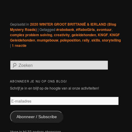
geopend)
Geplaatst in
2020 WINTER GROOT BRITTANIË & IERLAND (Blog
Mystery Roads)
|
Getagged
#rabobank
,
#RaboGirls
,
avontuur
,
complex problem solving
,
creativity
,
geleidehonden
,
KNGF
,
KNGF
Geleidehonden
,
muntgebouw
,
poleposition
,
rally
,
skills
,
storytelling
|
1
reactie
Z
o
e
k
ABONNEER JE NU OP ONS BLOG!
e
Schrijf je in en blijf op de hoogte van al onze activiteiten!
n
E-
mailadres
Abonneer / Subscribe
Voeg je bij 32 andere abonnees